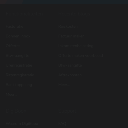
Functionaliteiten
Recente blogs
Facturatie
Reiskosten
Bonnen inbox
Factuur maken
Offertes
Inkomstenbelasting
Btw-aangifte
Offerte maken voorbeeld
Urenregistratie
Btw-aangifte
Rittenregistratie
Aftrekposten
Bankkoppeling
Meer...
Meer...
DigiBoox
Support
Waarom DigiBoox
FAQ