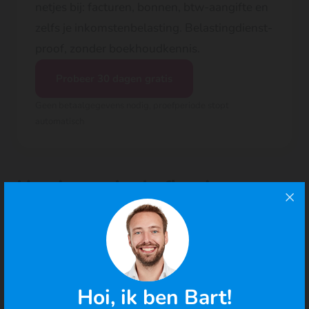
netjes bij: facturen, bonnen, btw-aangifte en
zelfs je inkomstenbelasting. Belastingdienst-
proof, zonder boekhoudkennis.
Probeer 30 dagen gratis
Geen betaalgegevens nodig, proefperiode stopt
automatisch
Hoe bouwde de fiscale
oudedagsreserve zich op?
De fiscale oudedagsreserve wordt aangegeven in
de aangifte inkomstenbelasting. In 2020 bedroeg dit
9,44% van de winst, met een maximumbedrag van
Hoi, ik ben Bart!
€ 9.218,-.