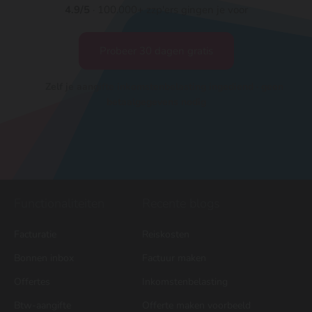
4.9/5
· 100.000+ zzp'ers gingen je voor
Probeer 30 dagen gratis
Zelf je aangifte inkomstenbelasting ingediend · geen
betaalgegevens nodig
Functionaliteiten
Recente blogs
Facturatie
Reiskosten
Bonnen inbox
Factuur maken
Offertes
Inkomstenbelasting
Btw-aangifte
Offerte maken voorbeeld