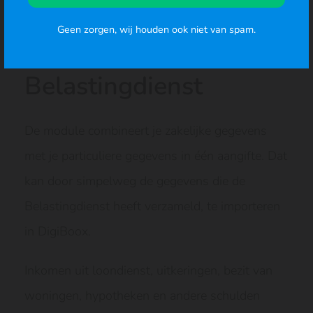
Geen zorgen, wij houden ook niet van spam.
Gegevens van de
Belastingdienst
De module combineert je zakelijke gegevens
met je particuliere gegevens in één aangifte. Dat
kan door simpelweg de gegevens die de
Belastingdienst heeft verzameld, te importeren
in DigiBoox.
Inkomen uit loondienst, uitkeringen, bezit van
woningen, hypotheken en andere schulden