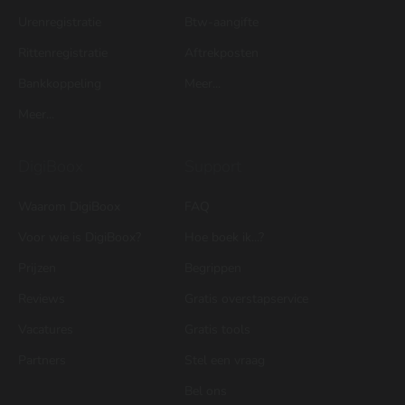
Urenregistratie
Btw-aangifte
Rittenregistratie
Aftrekposten
Bankkoppeling
Meer...
Meer...
DigiBoox
Support
Waarom DigiBoox
FAQ
Voor wie is DigiBoox?
Hoe boek ik...?
Prijzen
Begrippen
Reviews
Gratis overstapservice
Vacatures
Gratis tools
Partners
Stel een vraag
Bel ons