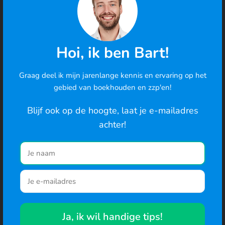
Probeer 30 dagen gratis
Hoi, ik ben Bart!
Graag deel ik mijn jarenlange kennis en ervaring op het
Cookies
gebied van boekhouden en zzp'en!
We gebruiken cookies om de best mogelijke ervaring te
bieden en om het gedrag van gebruikers te analyseren. Ga
Blijf ook op de hoogte, laat je e-mailadres
je hiermee akkoord? Je kunt ook de cookie-instellingen
achter!
wijzigen
.
Naar de website
Ja, ik wil handige tips!