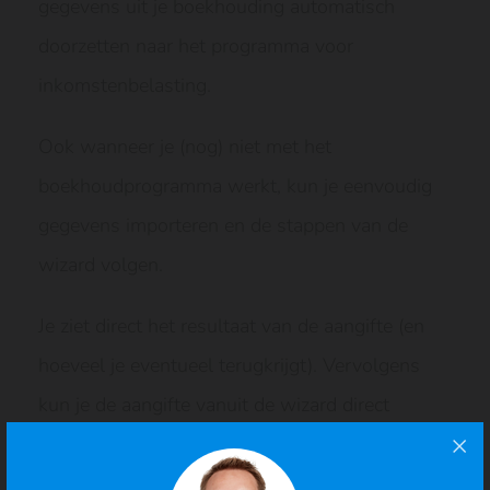
gegevens uit je boekhouding automatisch
doorzetten naar het programma voor
inkomstenbelasting.
Ook wanneer je (nog) niet met het
boekhoudprogramma werkt, kun je eenvoudig
gegevens importeren en de stappen van de
wizard volgen.
Je ziet direct het resultaat van de aangifte (en
hoeveel je eventueel terugkrijgt). Vervolgens
kun je de aangifte vanuit de wizard direct
versturen.