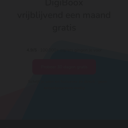
DigiBoox
vrijblijvend een maand
gratis
4.9/5
· 100.000+ zzp'ers gingen je voor
Probeer 30 dagen gratis
Schrijf je uren en factureer ze direct · geen
betaalgegevens nodig