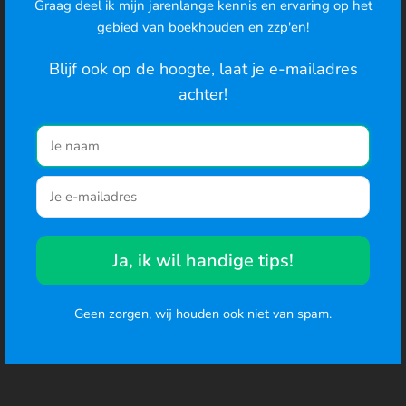
Graag deel ik mijn jarenlange kennis en ervaring op het
Cookies
gebied van boekhouden en zzp'en!
We gebruiken cookies om de best mogelijke ervaring te
bieden en om het gedrag van gebruikers te analyseren. Ga
Blijf ook op de hoogte, laat je e-mailadres
je hiermee akkoord? Je kunt ook de cookie-instellingen
achter!
wijzigen
.
Naar de website
Ja, ik wil handige tips!
Geen zorgen, wij houden ook niet van spam.