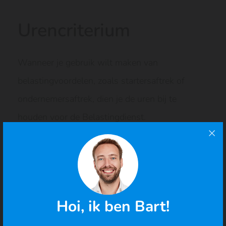
Urencriterium
Wanneer je gebruik wilt maken van
belastingvoordelen, zoals startersaftrek of
ondernemersaftrek, dien je de uren bij te
houden voor de Belastingdienst.
DigiBoox is Belastingdienst-proof en ideaal
voor de zzp urennorm, met duidelijke
urenoverzichten voor de Belastingdienst.
Hoi, ik ben Bart!
Probeer 30 dagen gratis