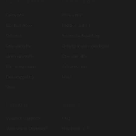
Functionaliteiten
Recente blogs
Facturatie
Reiskosten
Bonnen inbox
Factuur maken
Offertes
Inkomstenbelasting
Btw-aangifte
Offerte maken voorbeeld
Urenregistratie
Btw-aangifte
Rittenregistratie
Aftrekposten
Bankkoppeling
Meer...
Meer...
DigiBoox
Support
Waarom DigiBoox
FAQ
Voor wie is DigiBoox?
Hoe boek ik...?