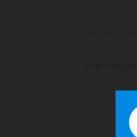
Denk aan je
KvK-insch
visitekaartjes en druk
of telefoon. Let op: 
kosten, zoals een lapt
vakgerichte cursussen
Btw terugv
De btw die je over aa
aangifte
van je onder
administratieplicht
van
aantonen.