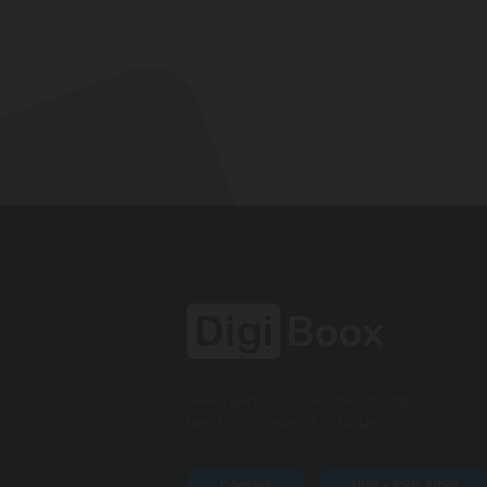
Neem gerust contact met ons op, door ons 
bericht te sturen of te bellen.
Contact
085 - 888 7886