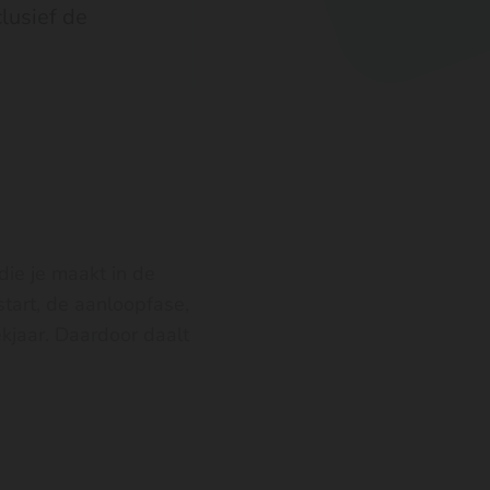
clusief de
die je maakt in de
 start, de aanloopfase,
ekjaar. Daardoor daalt