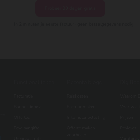
Probeer 30 dagen gratis
In 2 minuten je eerste factuur · geen betaalgegevens nodig
Functionaliteiten
Recente blogs
DigiBoo
Facturatie
Reiskosten
Waarom D
Bonnen inbox
Factuur maken
Voor wie 
een
Offertes
Inkomstenbelasting
Prijzen
Btw-aangifte
Offerte maken
Reviews
voorbeeld
Urenregistratie
Vacatures