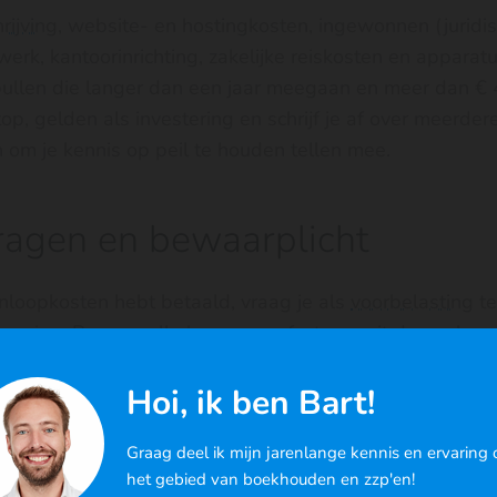
rijving
, website- en hostingkosten, ingewonnen (juridis
werk, kantoorinrichting, zakelijke reiskosten en apparat
spullen die langer dan een jaar meegaan en meer dan €
op, gelden als investering en schrijf je af over meerder
 om je kennis op peil te houden tellen mee.
ragen en bewaarplicht
nloopkosten hebt betaald, vraag je als
voorbelasting
te
neming. Bewaar alle bonnen en facturen uit de aanloop
 zeven jaar geldt ook hiervoor, en bij een controle moe
Hoi, ik ben Bart!
Graag deel ik mijn jarenlange kennis en ervaring 
het gebied van boekhouden en zzp'en!