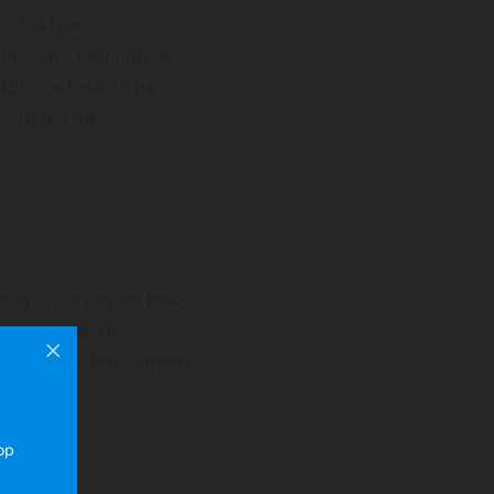
ch) advies,
uur zoals een laptop
 450 exclusief btw
e jaren. Ook
rug in de eerste
btw-
fase goed: de
t je de kosten kunnen
op