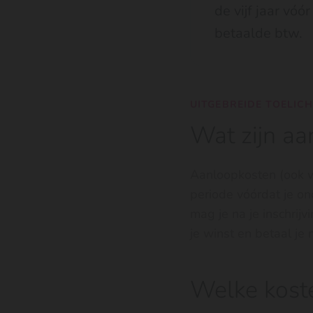
de vijf jaar vóó
betaalde btw.
UITGEBREIDE TOELIC
Wat zijn a
Aanloopkosten (ook we
periode vóórdat je ond
mag je na je inschrijv
je winst en betaal je
Welke koste