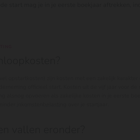
r de start mag je in je eerste boekjaar aftrekken, in
HTING
anloopkosten?
l opstartkosten) zijn kosten met een zakelijk karakter 
erneming officieel start. Kosten uit de vijf jaar voor de
ing alsnog opvoeren als zakelijke kosten in je eerste bo
 minder
inkomstenbelasting
over je startjaar.
n vallen eronder?