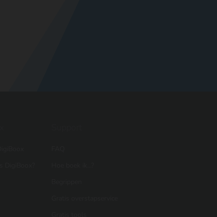
x
Support
igiBoox
FAQ
is DigiBoox?
Hoe boek ik...?
Begrippen
Gratis overstapservice
Gratis tools