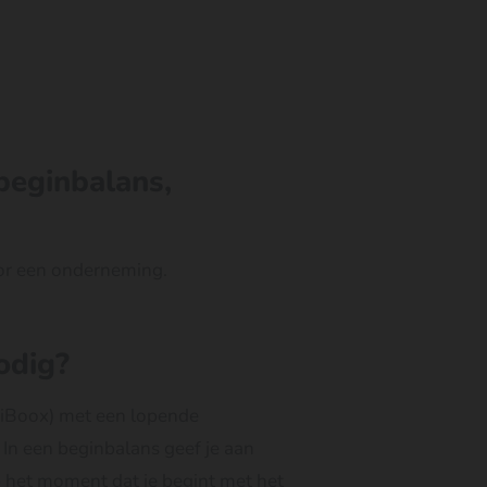
beginbalans,
oor een onderneming.
odig?
giBoox) met een lopende
. In een beginbalans geef je aan
 het moment dat je begint met het