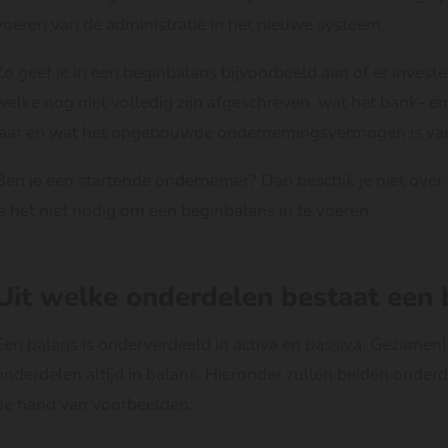
voeren van de administratie in het nieuwe systeem.
Zo geef je in een beginbalans bijvoorbeeld aan of er investe
welke nog niet volledig zijn afgeschreven, wat het bank- en
jaar en wat het opgebouwde ondernemingsvermogen is va
Ben je een startende ondernemer? Dan beschik je niet over
is het niet nodig om een beginbalans in te voeren.
Uit welke onderdelen bestaat een 
Een
balans
is onderverdeeld in activa en
passiva
. Gezamenli
onderdelen altijd in balans. Hieronder zullen beiden onder
de hand van voorbeelden: