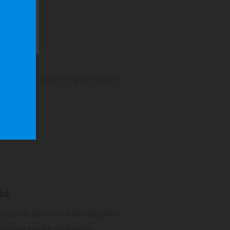
talen btw, saldo nog te betalen
s
ld
: facturen, bonnen, btw-aangifte
, zonder boekhoudkennis.