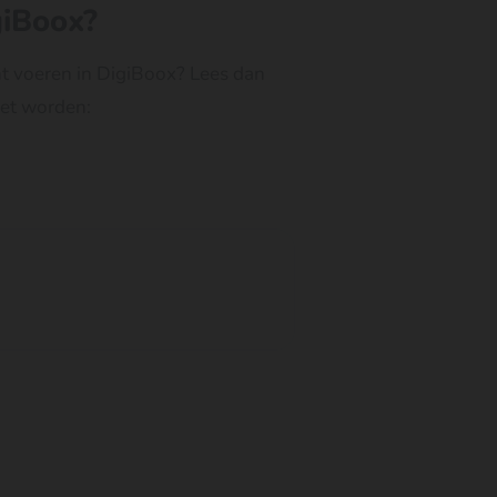
giBoox?
nt voeren in DigiBoox? Lees dan
oet worden: