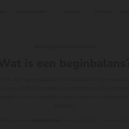
jzen
Functionaliteiten
Support
Reviews
Over
BOEKHOUDEN EN FACTUREREN
Wat is een beginbalans
 ook wel openingsbalans of startbalans genoemd, i
n jaar. In dit financiële overzicht staan alle bezitti
ermogen op een bepaald moment van een onderneming,
persoon.
Bart ten Hove
04 februari 2021
2 min leestijd