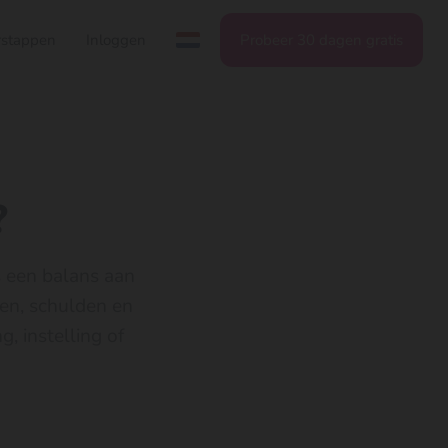
stappen
Inloggen
Probeer 30 dagen gratis
?
s een balans aan
ngen, schulden en
 instelling of