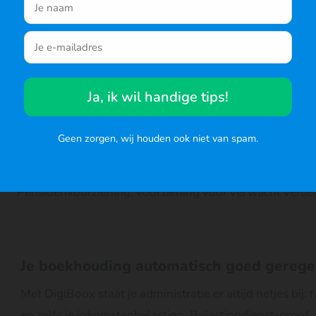
Lang vreemd vermogen
r de website
Geleend geld voor een looptijd langer dan een jaar
Kort vreemd vermogen
Ja, ik wil handige tips!
Geleend geld voor een looptijd korter dan en jaar, te be
kosten
Geen zorgen, wij houden ook niet van spam.
Voorzieningen
Pensioenvoorziening, voorziening voor verwacht verlie
Je boekhouding automatisch goed gerege
Met DigiBoox staat je administratie er altijd netjes bij
en zelfs je inkomstenbelasting. Belastingdienst-proof