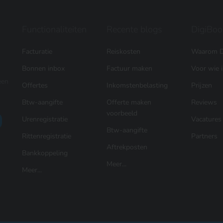
Functionaliteiten
Recente blogs
DigiBoo
Facturatie
Reiskosten
Waarom D
Bonnen inbox
Factuur maken
Voor wie 
een
Offertes
Inkomstenbelasting
Prijzen
Btw-aangifte
Offerte maken
Reviews
voorbeeld
Urenregistratie
Vacatures
Btw-aangifte
Rittenregistratie
Partners
Aftrekposten
Bankkoppeling
Meer...
Meer...