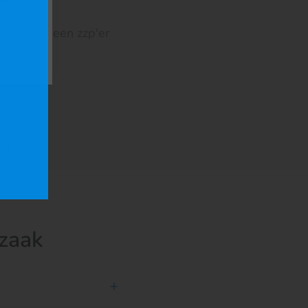
ktijk van een zzp'er
ng
zaak
+