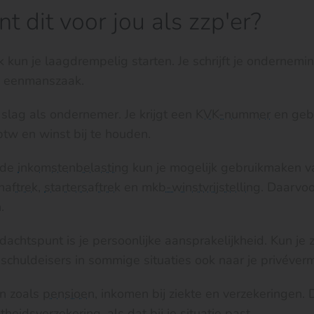
t dit voor jou als zzp'er?
un je laagdrempelig starten. Je schrijft je onderneming
m eenmanszaak.
slag als ondernemer. Je krijgt een
KVK-nummer
en gebr
btw en winst bij te houden.
 de
inkomstenbelasting
kun je mogelijk gebruikmaken va
naftrek
,
startersaftrek
en
mkb-winstvrijstelling
. Daarvo
.
achtspunt is je persoonlijke aansprakelijkheid. Kun je z
chuldeisers in sommige situaties ook naar je privéver
en zoals
pensioen
, inkomen bij ziekte en verzekeringen.
eidsverzekering, als dat bij je situatie past.