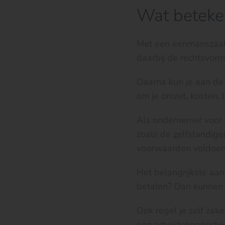
Wat beteken
Met een eenmanszaak k
daarbij de rechtsvor
Daarna kun je aan de 
om je omzet, kosten, 
Als ondernemer voor
zoals de
zelfstandige
voorwaarden voldoen
Het belangrijkste aand
betalen? Dan kunnen s
Ook regel je zelf zak
een arbeidsongeschikth