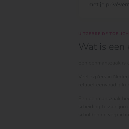
met je privéver
UITGEBREIDE TOELIC
Wat is een
Een eenmanszaak is e
Veel zzp'ers in Nede
relatief eenvoudig kun
Een eenmanszaak heef
scheiding tussen jou 
schulden en verplichti