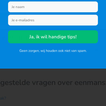
nderneming oplevert.
 cijfers, met een boekhoudprogramma dat past bij de pra
k.
r de website
de begrippen
Ja, ik wil handige tips!
K-nummer
·
Zelfstandigenaftrek
·
AOV
·
Zakelijke rekeni
Geen zorgen, wij houden ook niet van spam.
lgestelde vragen over eenmans
aak?