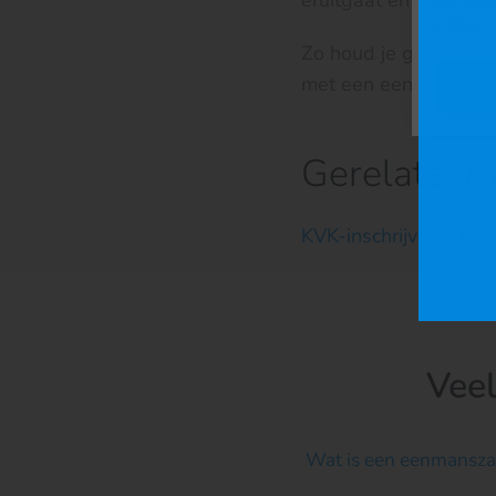
eruitgaat en wat je o
wijzigen
.
Zo houd je grip op je
met een eenmanszaa
Naa
Gerelateer
KVK-inschrijving
·
KV
Vee
Wat is een eenmansz