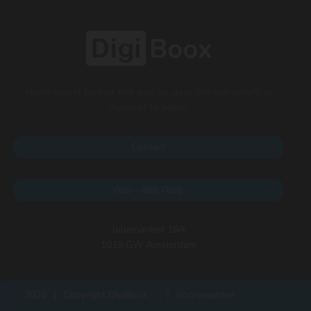
Neem gerust contact met ons op, door ons een bericht te
sturen of te bellen.
Contact
085 - 888 7886
Jollemanhof 16A
1019 GW Amsterdam
2026
|
Copyright DigiBoox
|
Voorwaarden