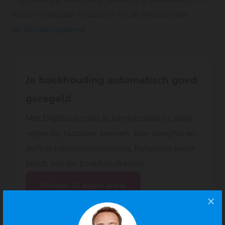
indien nodig aan te passen via de website van
de
Belastingdienst
.
Je boekhouding automatisch goed
geregeld
Met DigiBoox staat je administratie er altijd
netjes bij: facturen, bonnen, btw-aangifte en
zelfs je inkomstenbelasting. Belastingdienst-
proof, zonder boekhoudkennis.
Probeer 30 dagen gratis
Geen betaalgegevens nodig, proefperiode stopt
automatisch