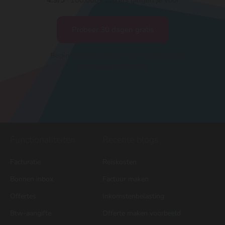
4.9/5
· 100.000+ zzp'ers gingen je voor
Probeer 30 dagen gratis
Begin vandaag met je boekhouding · geen
betaalgegevens nodig
Functionaliteiten
Recente blogs
Facturatie
Reiskosten
Bonnen inbox
Factuur maken
Offertes
Inkomstenbelasting
Btw-aangifte
Offerte maken voorbeeld