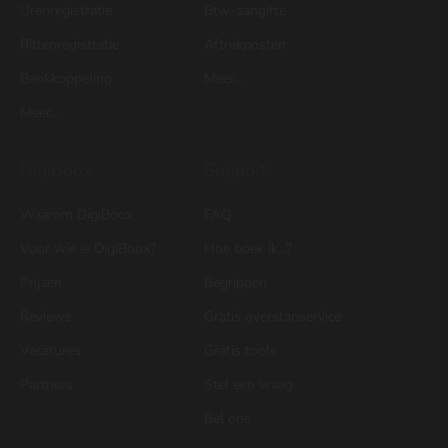
Urenregistratie
Btw-aangifte
Rittenregistratie
Aftrekposten
Bankkoppeling
Meer...
Meer...
DigiBoox
Support
Waarom DigiBoox
FAQ
Voor wie is DigiBoox?
Hoe boek ik...?
Prijzen
Begrippen
Reviews
Gratis overstapservice
Vacatures
Gratis tools
Partners
Stel een vraag
Bel ons