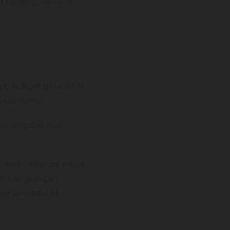
en op de
balans
. Je
 Je kunt geld uit je
ivéopname.
per ongeluk als
n, maar naar de winst
n kan je eigen
ter nog btw of