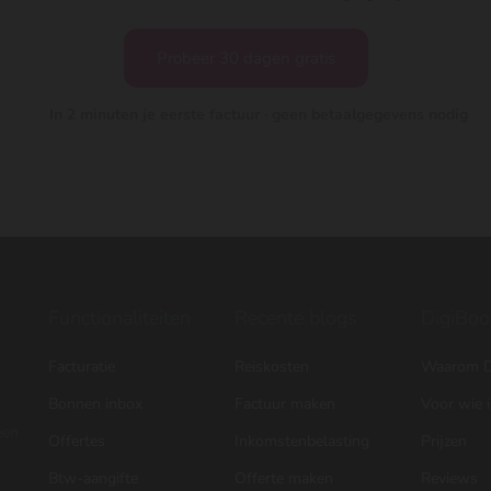
Probeer 30 dagen gratis
In 2 minuten je eerste factuur · geen betaalgegevens nodig
Functionaliteiten
Recente blogs
DigiBoo
Facturatie
Reiskosten
Waarom D
Bonnen inbox
Factuur maken
Voor wie 
een
Offertes
Inkomstenbelasting
Prijzen
Btw-aangifte
Offerte maken
Reviews