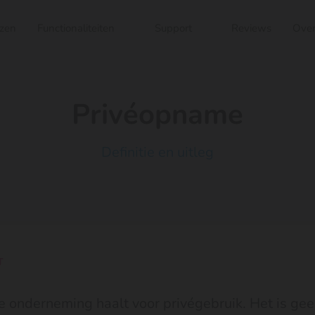
jzen
Functionaliteiten
Support
Reviews
Over
Privéopname
Definitie en uitleg
T
 je onderneming haalt voor privégebruik. Het is gee