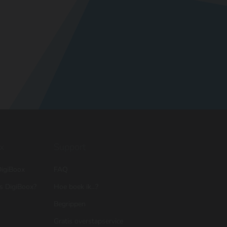
x
Support
igiBoox
FAQ
is DigiBoox?
Hoe boek ik...?
Begrippen
Gratis overstapservice