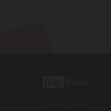
Neem gerust contact met ons op, door ons 
bericht te sturen of te bellen.