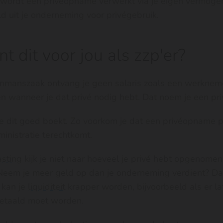
wordt een privéopname verwerkt via je eigen vermog
ld uit je onderneming voor privégebruik.
t dit voor jou als zzp'er?
nmanszaak ontvang je geen salaris zoals een werknemer.
wanneer je dat privé nodig hebt. Dat noem je een pr
 je dit goed boekt. Zo voorkom je dat een privéopname 
dministratie terechtkomt.
sting
kijk je niet naar hoeveel je privé hebt opgenome
Neem je meer geld op dan je onderneming verdient? Da
 kan je
liquiditeit
krapper worden, bijvoorbeeld als er la
betaald moet worden.