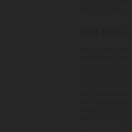
Bij een
eenmanszaak
haalt als het ware ge
Wat beteken
Als zzp'er met een ee
onderneming opnemen 
Het is belangrijk dat
zakelijke kost in je a
Voor je
inkomstenbela
van je onderneming. 
vermogen dalen. Ook
inkomstenbelasting 