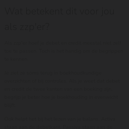
Wat betekent dit voor jou
als zzp'er?
Als zzp'er hoef je debet en credit meestal niet zelf
toe te passen. Toch is het handig om de begrippen
te kennen.
Je ziet ze soms terug in boekhoudkundige
overzichten of bij controles. Als je weet dat debet
en credit de twee kanten van een boeking zijn,
begrijp je beter hoe je boekhouding in evenwicht
blijft.
Ook helpt het bij het lezen van je
balans
. Activa
staan aan de debetkant.
Passiva
staan aan de