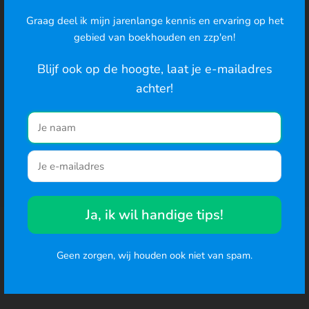
wordt de boeking op de juiste plek in je
Graag deel ik mijn jarenlange kennis en ervaring op het
Cookies
administratie verwerkt.
gebied van boekhouden en zzp'en!
We gebruiken cookies om de best mogelijke ervaring te
Je hoeft dus niet zelf te kiezen of een bedrag debet
bieden en om het gedrag van gebruikers te analyseren. Ga
Blijf ook op de hoogte, laat je e-mailadres
je hiermee akkoord? Je kunt ook de cookie-instellingen
of credit moet worden geboekt.
achter!
wijzigen
.
Gerelateerde begrippen
Naar de website
Grootboek
·
Journaalpost
·
Dagboek
·
Balans
·
Boekhouding
Ja, ik wil handige tips!
Veelgestelde vragen over
Geen zorgen, wij houden ook niet van spam.
debet en credit