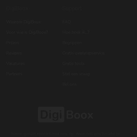
DigiBoox
Support
Waarom DigiBoox
FAQ
Voor wie is DigiBoox?
Hoe boek ik...?
Prijzen
Begrippen
Reviews
Gratis overstapservice
Vacatures
Gratis tools
Partners
Stel een vraag
Bel ons
Neem gerust contact met ons op, door ons een bericht te