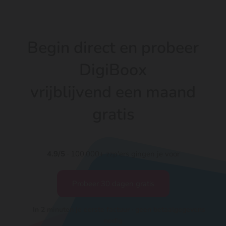
Begin direct en probeer
DigiBoox
vrijblijvend een maand
gratis
4.9/5
· 100.000+ zzp'ers gingen je voor
Probeer 30 dagen gratis
In 2 minuten je eerste factuur · geen betaalgegevens
nodig