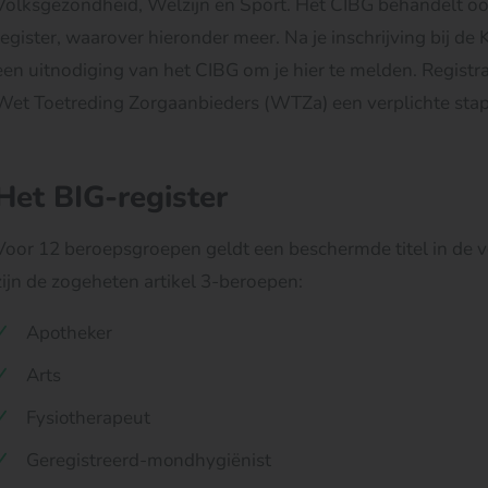
Volksgezondheid, Welzijn en Sport. Het CIBG behandelt ook
register, waarover hieronder meer. Na je inschrijving bij 
een uitnodiging van het CIBG om je hier te melden. Registrat
Wet Toetreding Zorgaanbieders (WTZa) een verplichte stap v
Het BIG-register
Voor 12 beroepsgroepen geldt een beschermde titel in de vo
zijn de zogeheten artikel 3-beroepen:
Apotheker
Arts
Fysiotherapeut
Geregistreerd-mondhygiënist