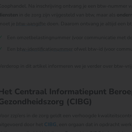
Koophandel. Na inschrijving ontvang je een btw-nummer v
diensten
in de zorg zijn vrijgesteld van btw, maar als
onder
moet je
btw-aangifte
doen. Daarom ontvang je altijd een 
Een omzetbelastingnummer (voor communicatie met de 
Een
btw-identificatienummer
ofwel btw-id (voor commu
Verderop in dit artikel informeren we je verder over btw-vrij
Het Centraal Informatiepunt Bero
Gezondheidszorg (CIBG)
Voor zzp’ers in de zorg geldt een verhoogde kwaliteitscont
uitgevoerd door het
CIBG
, een orgaan dat in opdracht werk