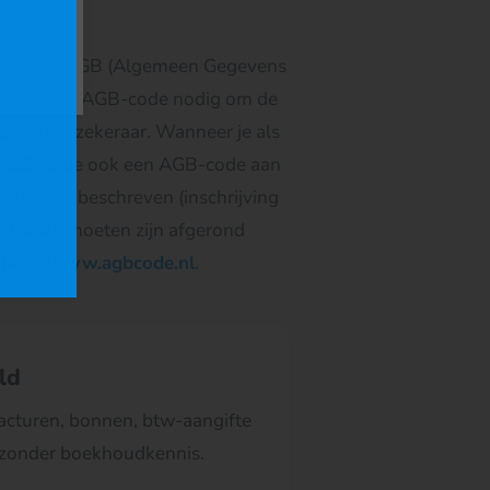
bekend met AGB (Algemeen Gegevens
ersoonlijke AGB-code nodig om de
e zorgverzekeraar. Wanneer je als
jke AGB-code ook een AGB-code aan
hierboven beschreven (inschrijving
stratie), moeten zijn afgerond
 je op
www.agbcode.nl
.
ld
: facturen, bonnen, btw-aangifte
, zonder boekhoudkennis.