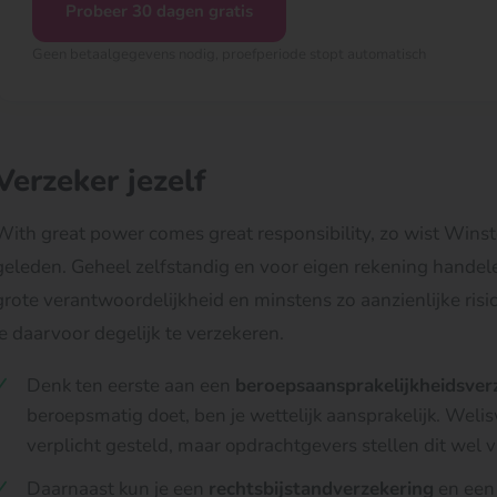
Probeer 30 dagen gratis
Geen betaalgegevens nodig, proefperiode stopt automatisch
Verzeker jezelf
With great power comes great responsibility
, zo wist Wins
geleden. Geheel zelfstandig en voor eigen rekening handele
grote verantwoordelijkheid en minstens zo aanzienlijke risi
je daarvoor degelijk te verzekeren.
Denk ten eerste aan een
beroepsaansprakelijkheidsver
beroepsmatig doet, ben je wettelijk aansprakelijk. Welis
verplicht gesteld, maar opdrachtgevers stellen dit wel 
Daarnaast kun je een
rechtsbijstandverzekering
en ee