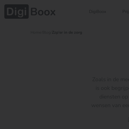
DigiBoox
Pri
Home
/
Blog
/
Zzp’er in de zorg
Zoals in de mee
is ook begrijp
diensten op 
wensen van een