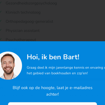
Gezondheidszorgpsycholoog
Klinisch technoloog
Orthopedagoog-generalist
Physician assistant
Psychotherapeut
Tandarts
Hoi, ik ben Bart!
Verpleegkundige
Verloskundige
Graag deel ik mijn jarenlange kennis en ervaring 
het gebied van boekhouden en zzp'en!
Het aanvragen van een BIG-registratie doe je niet even met e
es
Blijf ook op de hoogte, laat je e-mailadres
de procedure op
Home | BIG-register (bigregister.nl)
.
achter!
iken cookies om de best mogelijke ervaring te bieden en om het gedrag
rs te analyseren. Ga je hiermee akkoord? Je kunt ook de cookie-instellin