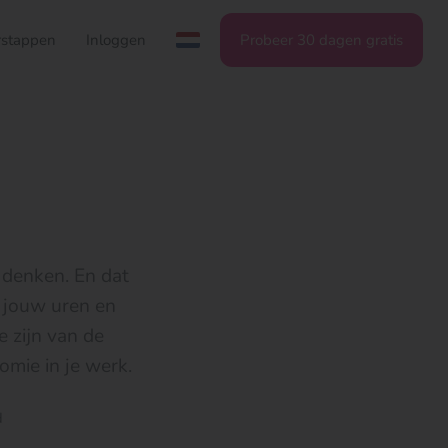
stappen
Inloggen
Probeer 30 dagen gratis
e denken. En dat
id jouw uren en
e zijn van de
mie in je werk.
d