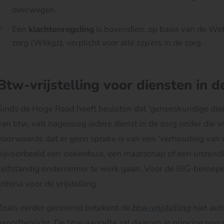
overwegen.
Een
klachtenregeling
is bovendien, op basis van de Wet 
zorg (Wkkgz), verplicht voor alle zzp’ers in de zorg.
Btw-vrijstelling voor diensten in d
Sinds de Hoge Raad heeft besloten dat ‘geneeskundige diens
van btw, valt nagenoeg iedere dienst in de zorg onder die vri
voorwaarde dat er geen sprake is van een ‘verhouding van 
bijvoorbeeld een ziekenhuis, een maatschap of een uitzend
zelfstandig ondernemer te werk gaan. Voor de BIG-beroep
criteria voor de vrijstelling.
Zoals eerder genoemd betekent de
btw-vrijstelling
niet aut
aangifteplicht. De btw-aangifte zal daarom in principe nog