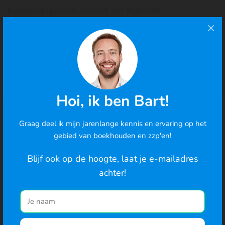
bedrijfsgegevens correct zijn ingevuld.
Gerelateerde begrippen
Btw-aangifte
·
KVK-nummer
·
Factuur
·
Eenmanszaak
Hoi, ik ben Bart!
Graag deel ik mijn jarenlange kennis en ervaring op het
Cookies
Veelgestelde vragen over
gebied van boekhouden en zzp'en!
We gebruiken cookies om de best mogelijke ervaring te
btw-identificatienummer
bieden en om het gedrag van gebruikers te analyseren. Ga
Blijf ook op de hoogte, laat je e-mailadres
je hiermee akkoord? Je kunt ook de cookie-instellingen
achter!
wijzigen
.
Wat is het verschil tussen een btw-
+
identificatienummer (btw-id) en een
Naar de website
omzetbelastingnummer (ob-nummer)?