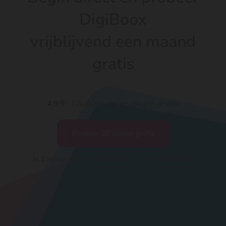
zo gemaakt dat je bsn daar niet in terugkomt.
DigiBoox
Daarom gebruik je op je facturen en website je
vrijblijvend een maand
btw-id, en niet je ob-nummer.
gratis
4.9/5
· 100.000+ zzp'ers gingen je voor
Probeer 30 dagen gratis
In 2 minuten je eerste factuur · geen betaalgegevens
nodig