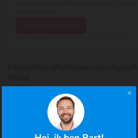
inkomstenbelasting. Belastingdienst-proof, zonder
boekhoudkennis.
Probeer 30 dagen gratis
Geen betaalgegevens nodig, proefperiode stopt automatisch
Kleinschaligheidsinvesteringsaft
(KIA)
In 2024 zijn de drempels en bedragen voor de
Kleinschaligheidsinvesteringsaftrek
(KIA) aangepast te
opzichte van 2023. De ondergrens om in aanmerking te
komen is verhoogd van € 2.601 naar € 2.801, en de
bovengrens is uitgebreid van € 353.973 naar € 387.580
Hoi, ik ben Bart!