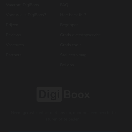
Waarom DigiBoox
FAQ
Voor wie is DigiBoox?
Hoe boek ik...?
Prijzen
Begrippen
Reviews
Gratis overstapservice
Vacatures
Gratis tools
Partners
Stel een vraag
Bel ons
Neem gerust contact met ons op, door ons een bericht te
sturen of te bellen.