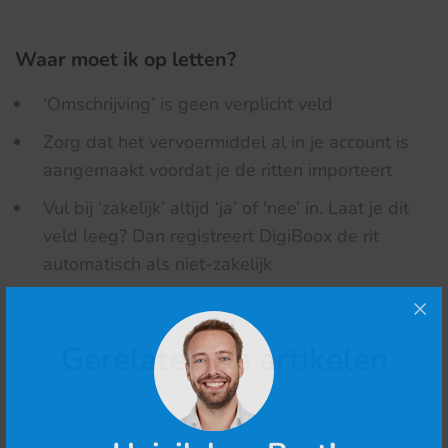
Waar moet ik op letten?
‘Omschrijving’ is geen verplicht veld
Zorg dat het vervoermiddel al in je account is
aangemaakt voordat je de ritten importeert
Vul bij ‘zakelijk’ altijd ‘ja’ of 'nee’ in. Laat je dit
veld leeg? Dan registreert DigiBoox de rit
automatisch als niet-zakelijk
Gerelateerde artikelen
FAQ