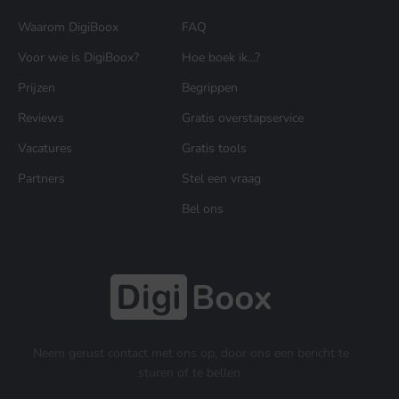
Waarom DigiBoox
FAQ
Voor wie is DigiBoox?
Hoe boek ik...?
Prijzen
Begrippen
Reviews
Gratis overstapservice
Vacatures
Gratis tools
Partners
Stel een vraag
Bel ons
Neem gerust contact met ons op, door ons een bericht te
sturen of te bellen.