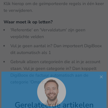
Klik hierop om de geïmporteerde regels in één keer
te verwijderen.
Waar moet ik op letten?
'Referentie' en 'Vervaldatum' zijn geen
verplichte velden
Vul je geen aantal in? Dan importeert DigiBoox
dit automatisch als 1
Gebruik alleen categorieën die al in je account
staan. Vul je geen categorie in? Dan koppelt
DigiBoox de factuur automatisch aan de
categorie 'Omzet'.
Gerelateerde artikelen