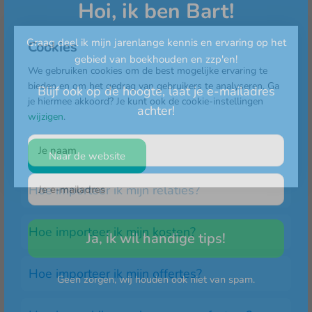
Hoi, ik ben Bart!
FAQ
Graag deel ik mijn jarenlange kennis en ervaring op het
Cookies
gebied van boekhouden en zzp'en!
Hoe importeer ik mijn producten?
We gebruiken cookies om de best mogelijke ervaring te
bieden en om het gedrag van gebruikers te analyseren. Ga
Blijf ook op de hoogte, laat je e-mailadres
je hiermee akkoord? Je kunt ook de cookie-instellingen
Hoe importeer ik mijn ritten?
achter!
wijzigen
.
Hoe importeer ik mijn uren?
Naar de website
Hoe importeer ik mijn relaties?
Hoe importeer ik mijn kosten?
Ja, ik wil handige tips!
Hoe importeer ik mijn offertes?
Geen zorgen, wij houden ook niet van spam.