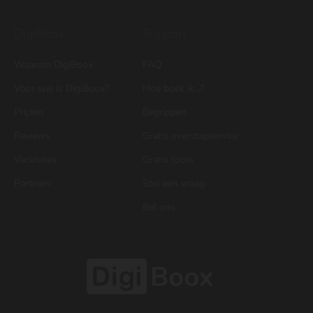
DigiBoox
Support
Waarom DigiBoox
FAQ
Voor wie is DigiBoox?
Hoe boek ik...?
Prijzen
Begrippen
Reviews
Gratis overstapservice
Vacatures
Gratis tools
Partners
Stel een vraag
Bel ons