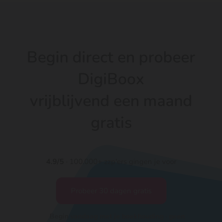
Begin direct en probeer
DigiBoox
vrijblijvend een maand
gratis
4.9/5
· 100.000+ zzp'ers gingen je voor
Probeer 30 dagen gratis
Begin vandaag met je boekhouding · geen