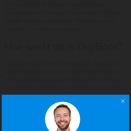
wel voor dat je documenten goed leesbaar,
controleerbaar en terug te vinden blijven. Bewaar
digitale facturen ook digitaal. Alleen een printje
bewaren is meestal niet genoeg.
Hoe werkt dit in DigiBoox?
DigiBoox helpt je om je administratie digitaal en
overzichtelijk te bewaren. Facturen, bonnetjes en
boekhoudgegevens staan bij elkaar op één plek.
Zo kun je documenten makkelijker terugvinden als
je ze nodig hebt.
Je kunt je gegevens bekijken of downloaden
wanneer dat nodig is. Handig voor je eigen
overzicht of bijvoorbeeld als je je onderneming