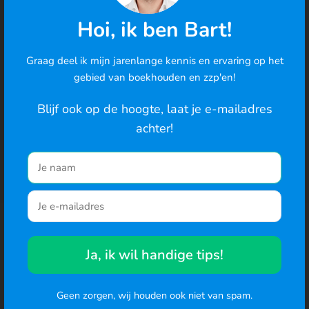
stopt.
Hoi, ik ben Bart!
Jij blijft als ondernemer verantwoordelijk voor je
administratie. DigiBoox maakt het makkelijker om
Graag deel ik mijn jarenlange kennis en ervaring op het
Cookies
gebied van boekhouden en zzp'en!
die verantwoordelijkheid goed te regelen.
We gebruiken cookies om de best mogelijke ervaring te
bieden en om het gedrag van gebruikers te analyseren. Ga
Blijf ook op de hoogte, laat je e-mailadres
Gerelateerde begrippen
je hiermee akkoord? Je kunt ook de cookie-instellingen
achter!
wijzigen
.
Administratieplicht
·
Digitale administratie
·
Naar de website
Boekhouding
·
Bankafschrift
Veelgestelde vragen over
Ja, ik wil handige tips!
bewaarplicht
Geen zorgen, wij houden ook niet van spam.