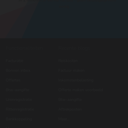
In 2 minuten je eerste factuur · geen betaalgegevens
nodig
Functionaliteiten
Recente blogs
Facturatie
Reiskosten
Bonnen inbox
Factuur maken
Offertes
Inkomstenbelasting
Btw-aangifte
Offerte maken voorbeeld
Urenregistratie
Btw-aangifte
Rittenregistratie
Aftrekposten
Bankkoppeling
Meer...