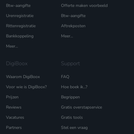
Btw-aangifte
Offerte maken voorbeeld
Urenregistratie
Btw-aangifte
Geen zorgen, wij houden ook niet van spam.
Rittenregistratie
Aftrekposten
Bankkoppeling
Meer...
Meer...
DigiBoox
Support
Waarom DigiBoox
FAQ
Voor wie is DigiBoox?
Hoe boek ik...?
Prijzen
Begrippen
Reviews
Gratis overstapservice
Vacatures
Gratis tools
Partners
Stel een vraag