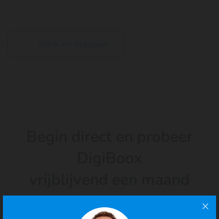
Bekijk alle Begrippen
Begin direct en probeer
DigiBoox
vrijblijvend een maand
gratis