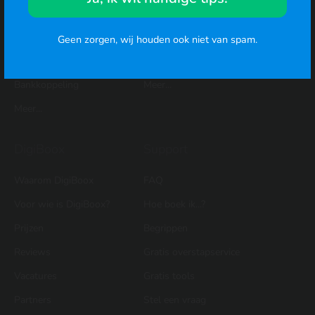
Btw-aangifte
Offerte maken voorbeeld
Urenregistratie
Btw-aangifte
Geen zorgen, wij houden ook niet van spam.
Rittenregistratie
Aftrekposten
Bankkoppeling
Meer...
Meer...
DigiBoox
Support
Waarom DigiBoox
FAQ
Voor wie is DigiBoox?
Hoe boek ik...?
Prijzen
Begrippen
Reviews
Gratis overstapservice
Vacatures
Gratis tools
Partners
Stel een vraag