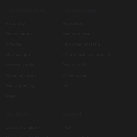
Functionaliteiten
Recente blogs
Facturatie
Reiskosten
Bonnen inbox
Factuur maken
Offertes
Inkomstenbelasting
Btw-aangifte
Offerte maken voorbeeld
Urenregistratie
Btw-aangifte
Rittenregistratie
Aftrekposten
Bankkoppeling
Meer...
Meer...
DigiBoox
Support
Waarom DigiBoox
FAQ