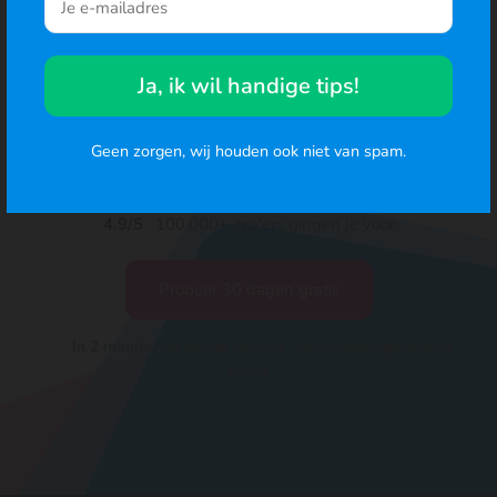
DigiBoox
vrijblijvend een maand
Ja, ik wil handige tips!
gratis
Geen zorgen, wij houden ook niet van spam.
4.9/5
· 100.000+ zzp'ers gingen je voor
Probeer 30 dagen gratis
In 2 minuten je eerste factuur · geen betaalgegevens
nodig