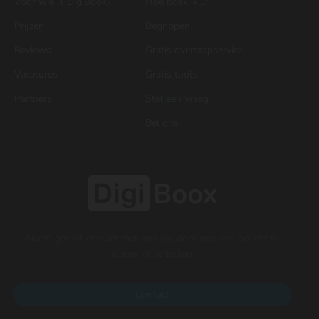
Voor wie is DigiBoox?
Hoe boek ik...?
Prijzen
Begrippen
Reviews
Gratis overstapservice
Vacatures
Gratis tools
Partners
Stel een vraag
Bel ons
Neem gerust contact met ons op, door ons een bericht te
sturen of te bellen.
Contact