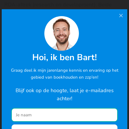
RDA-aftrek (research en development). Beide
regelingen worden behandelend door de
Rijksdienst voor ondernemend Nederland.
Op
deze website
kun je nagaan of je gebruik kunt
maken van deze regelingen.
Hoi, ik ben Bart!
Graag deel ik mijn jarenlange kennis en ervaring op het
Cookies
Bekijk alle Begrippen
gebied van boekhouden en zzp'en!
We gebruiken cookies om de best mogelijke ervaring te
bieden en om het gedrag van gebruikers te analyseren. Ga
Blijf ook op de hoogte, laat je e-mailadres
je hiermee akkoord? Je kunt ook de cookie-instellingen
achter!
wijzigen
.
Naar de website
Begin direct en probeer