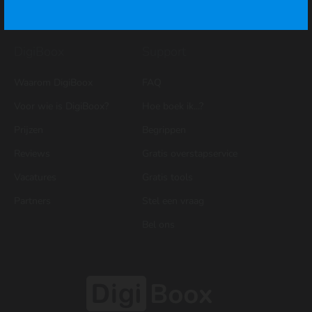
Meer...
DigiBoox
Support
Waarom DigiBoox
FAQ
Voor wie is DigiBoox?
Hoe boek ik...?
Prijzen
Begrippen
Reviews
Gratis overstapservice
Vacatures
Gratis tools
Partners
Stel een vraag
Bel ons