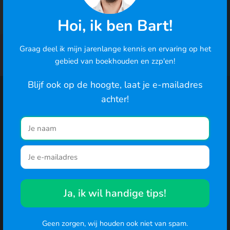
In 2 minuten je eerste factuur · geen betaalgegevens
nodig
Hoi, ik ben Bart!
Graag deel ik mijn jarenlange kennis en ervaring op het
Cookies
gebied van boekhouden en zzp'en!
We gebruiken cookies om de best mogelijke ervaring te
bieden en om het gedrag van gebruikers te analyseren. Ga
Blijf ook op de hoogte, laat je e-mailadres
Functionaliteiten
je hiermee akkoord? Je kunt ook de cookie-instellingen
Recente blogs
achter!
wijzigen
.
Facturatie
Reiskosten
Naar de website
Bonnen inbox
Factuur maken
Offertes
Inkomstenbelasting
Btw-aangifte
Offerte maken voorbeeld
Urenregistratie
Btw-aangifte
Ja, ik wil handige tips!
Rittenregistratie
Aftrekposten
Bankkoppeling
Meer...
Geen zorgen, wij houden ook niet van spam.