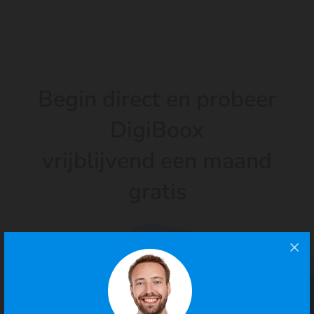
Begin direct en probeer
DigiBoox
vrijblijvend een maand
gratis
4.9/5
· 100.000+ zzp'ers gingen je voor
Probeer 30 dagen gratis