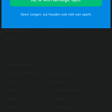
Btw-aangifte
Offerte maken voorbeeld
Urenregistratie
Btw-aangifte
Geen zorgen, wij houden ook niet van spam.
Rittenregistratie
Aftrekposten
Bankkoppeling
Meer...
Meer...
DigiBoox
Support
Waarom DigiBoox
FAQ
Voor wie is DigiBoox?
Hoe boek ik...?
Prijzen
Begrippen
Reviews
Gratis overstapservice
Vacatures
Gratis tools
Partners
Stel een vraag