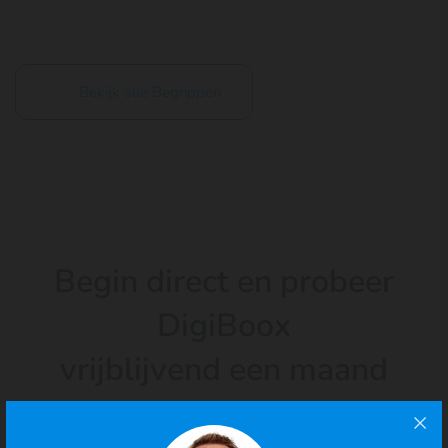
Bekijk alle Begrippen
Begin direct en probeer
DigiBoox
vrijblijvend een maand
gratis