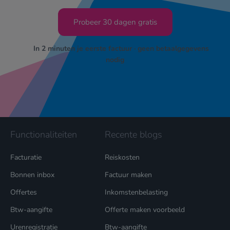
Geen zorgen, wij houden ook niet van spam.
Probeer 30 dagen gratis
In 2 minuten je eerste factuur · geen betaalgegevens
nodig
Functionaliteiten
Recente blogs
Facturatie
Reiskosten
Bonnen inbox
Factuur maken
Offertes
Inkomstenbelasting
Btw-aangifte
Offerte maken voorbeeld
Urenregistratie
Btw-aangifte