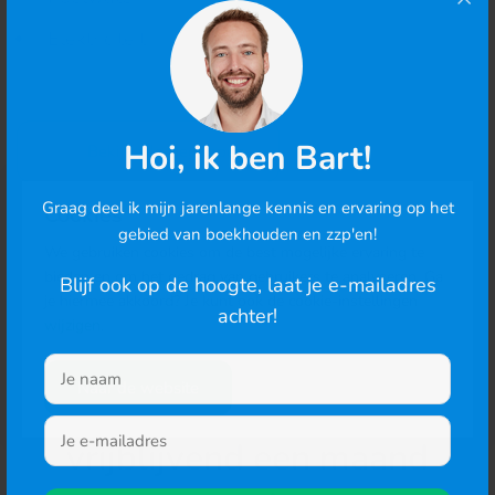
Elektriciteit
Hoi, ik ben Bart!
Bekijk alle Begrippen
Graag deel ik mijn jarenlange kennis en ervaring op het
Cookies
gebied van boekhouden en zzp'en!
We gebruiken cookies om de best mogelijke ervaring te
bieden en om het gedrag van gebruikers te analyseren. Ga
Blijf ook op de hoogte, laat je e-mailadres
je hiermee akkoord? Je kunt ook de cookie-instellingen
achter!
wijzigen
.
Begin direct en probeer
Naar de website
DigiBoox
vrijblijvend een maand