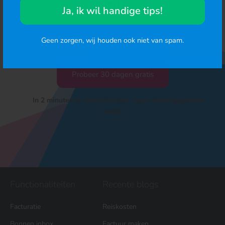
gratis
Ja, ik wil handige tips!
Geen zorgen, wij houden ook niet van spam.
4.9/5
· 100.000+ zzp'ers gingen je voor
Probeer 30 dagen gratis
In 2 minuten je eerste factuur · geen betaalgegevens
nodig
Functionaliteiten
Recente blogs
Facturatie
Reiskosten
Bonnen inbox
Factuur maken