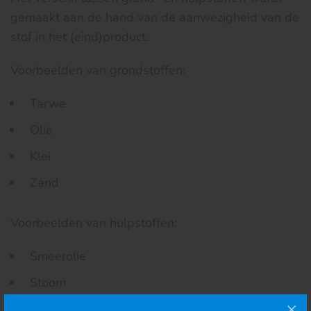
gemaakt aan de hand van de aanwezigheid van de
stof in het (eind)product.
Voorbeelden van grondstoffen:
Tarwe
Olie
Klei
Zand
Voorbeelden van hulpstoffen:
Smeerolie
Stoom
Koelwater