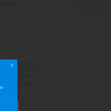
n in een
aat de optelsom van
krijgt per kalenderjaar
aaropgaaf aan het
arop staan, geeft je
op