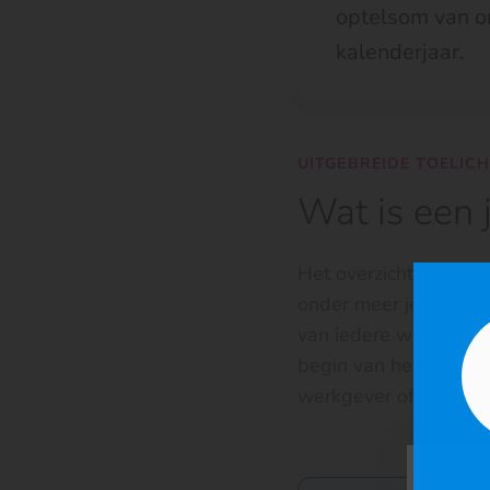
optelsom van on
kalenderjaar.
UITGEBREIDE TOELIC
Wat is een 
Het overzicht dat je k
onder meer je loon, 
van iedere werkgever 
begin van het nieuwe 
werkgever of uitkerin
Cooki