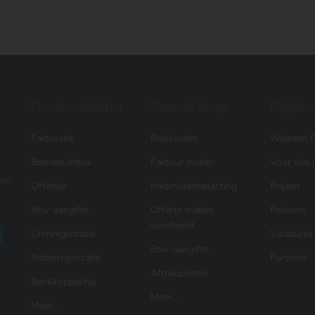
Functionaliteiten
Recente blogs
DigiBoo
Facturatie
Reiskosten
Waarom D
Bonnen inbox
Factuur maken
Voor wie 
een
Offertes
Inkomstenbelasting
Prijzen
Btw-aangifte
Offerte maken
Reviews
voorbeeld
Urenregistratie
Vacatures
Btw-aangifte
Rittenregistratie
Partners
Aftrekposten
Bankkoppeling
Meer...
Meer...