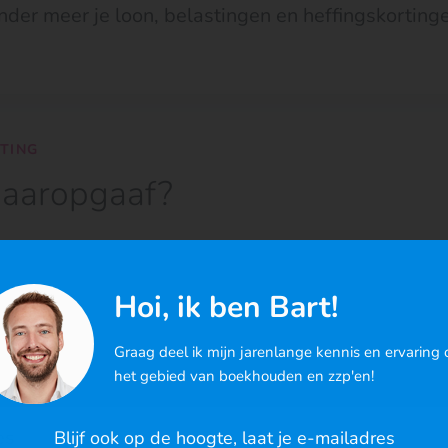
der meer je loon, belastingen en heffingskortinge
HTING
jaaropgaaf?
rijgt van je werkgever of uitkeringsinstantie. Hierop st
belastingen en
heffingskortingen
in een kalenderjaar. Je 
Hoi, ik ben Bart!
of uitkeringsinstantie een jaaropgave. Je ontvangt je j
jaar, meestal in januari of februari. De gegevens die da
Graag deel ik mijn jarenlange kennis en ervaring 
gsinstantie ook aan ons door.
het gebied van boekhouden en zzp'en!
es
Blijf ook op de hoogte, laat je e-mailadres