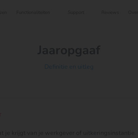
jzen
Functionaliteiten
Support
Reviews
Over
Jaaropgaaf
Definitie en uitleg
T
t je krijgt van je werkgever of uitkeringsinstantie