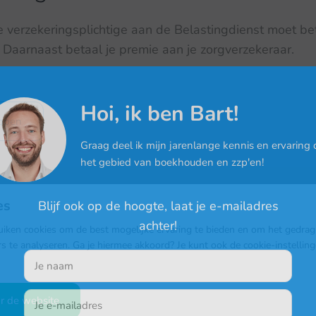
e verzekeringsplichtige aan de Belastingdienst moet be
Daarnaast betaal je premie aan je zorgverzekeraar.
Hoi, ik ben Bart!
ippen
Graag deel ik mijn jarenlange kennis en ervaring 
het gebied van boekhouden en zzp'en!
es
Blijf ook op de hoogte, laat je e-mailadres
achter!
iken cookies om de best mogelijke ervaring te bieden en om het gedrag
rs te analyseren. Ga je hiermee akkoord? Je kunt ook de cookie-instellin
egin direct en probeer DigiBo
vrijblijvend een maand gratis
r de website