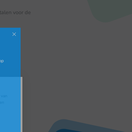
talen voor de
op
 van
gen
ox