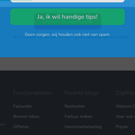
4.9/5
· 100.000+ zzp'ers gingen je voor
Ja, ik wil handige tips!
Probeer 30 dagen gratis
Geen zorgen, wij houden ook niet van spam.
In 2 minuten je eerste factuur · geen betaalgegevens nodig
Functionaliteiten
Recente blogs
DigiBoo
Facturatie
Reiskosten
Waarom D
Bonnen inbox
Factuur maken
Voor wie 
een
Offertes
Inkomstenbelasting
Prijzen