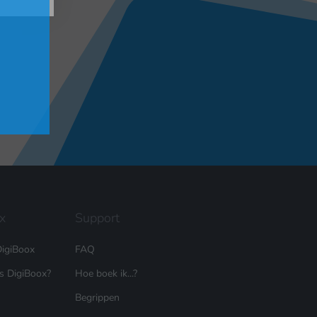
x
Support
igiBoox
FAQ
is DigiBoox?
Hoe boek ik...?
Begrippen