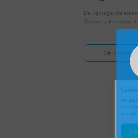
De bijdrage die ieder
Zorgverzekeringswet. 
Bekijk alle Begr
Cooki
We gebru
gebruike
B
wijzigen
.
Naa