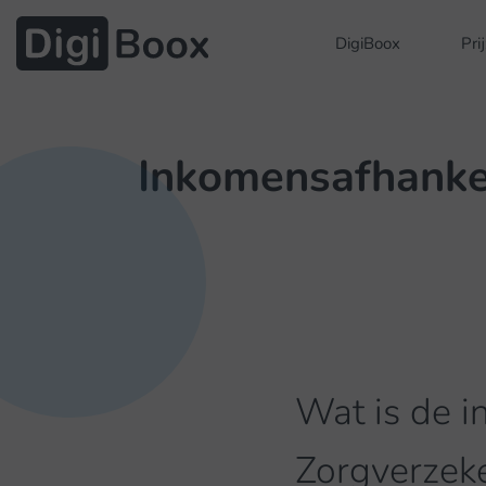
DigiBoox
Pri
Inkomensafhankel
Wat is de i
Zorgverzek