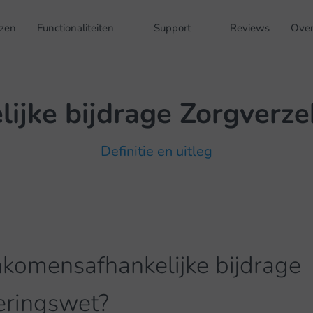
jzen
Functionaliteiten
Support
Reviews
Over
ijke bijdrage Zorgverz
Definitie en uitleg
nkomensafhankelijke bijdrage
eringswet?