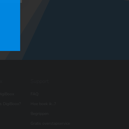
x
Support
igiBoox
FAQ
is DigiBoox?
Hoe boek ik...?
Begrippen
Gratis overstapservice