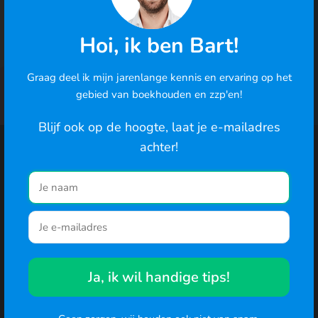
In 2 minuten je eerste factuur · geen betaalgegevens
Hoi, ik ben Bart!
nodig
Graag deel ik mijn jarenlange kennis en ervaring op het
Cookies
gebied van boekhouden en zzp'en!
We gebruiken cookies om de best mogelijke ervaring te
bieden en om het gedrag van gebruikers te analyseren. Ga
Blijf ook op de hoogte, laat je e-mailadres
je hiermee akkoord? Je kunt ook de cookie-instellingen
achter!
Functionaliteiten
Recente blogs
wijzigen
.
Facturatie
Reiskosten
Naar de website
Bonnen inbox
Factuur maken
Offertes
Inkomstenbelasting
Btw-aangifte
Offerte maken voorbeeld
Ja, ik wil handige tips!
Urenregistratie
Btw-aangifte
Rittenregistratie
Aftrekposten