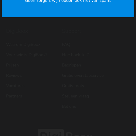
Geen zorgen, wij houden ook niet van spam.
Bankkoppeling
Meer...
Meer...
DigiBoox
Support
Waarom DigiBoox
FAQ
Voor wie is DigiBoox?
Hoe boek ik...?
Prijzen
Begrippen
Reviews
Gratis overstapservice
Vacatures
Gratis tools
Partners
Stel een vraag
Bel ons