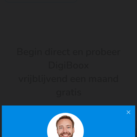
Begin direct en probeer
DigiBoox
vrijblijvend een maand
gratis
4.9/5
· 100.000+ zzp'ers gingen je voor
Probeer 30 dagen gratis