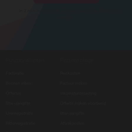
In 2 minuten je eerste factuur · geen betaalgegevens
nodig
Functionaliteiten
Recente blogs
Facturatie
Reiskosten
Bonnen inbox
Factuur maken
Offertes
Inkomstenbelasting
Btw-aangifte
Offerte maken voorbeeld
Urenregistratie
Btw-aangifte
Rittenregistratie
Aftrekposten