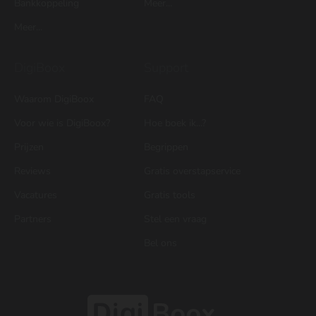
Bankkoppeling
Meer...
Meer...
DigiBoox
Support
Waarom DigiBoox
FAQ
Voor wie is DigiBoox?
Hoe boek ik...?
Prijzen
Begrippen
Reviews
Gratis overstapservice
Vacatures
Gratis tools
Partners
Stel een vraag
Bel ons