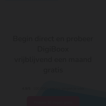
je andere kosten en winst.
lager dan de brutomarge.
kosten te betalen en winst te maken.
Begin direct en probeer
DigiBoox
vrijblijvend een maand
gratis
4.9/5
· 100.000+ zzp'ers gingen je voor
Probeer 30 dagen gratis