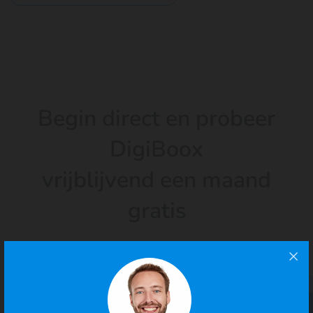
Begin direct en probeer
DigiBoox
vrijblijvend een maand
gratis
4.9/5
· 100.000+ zzp'ers gingen je voor
Probeer 30 dagen gratis