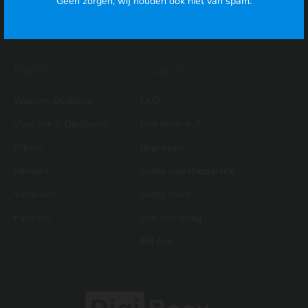
Geen zorgen, wij houden ook niet van spam.
Bankkoppeling
Meer...
Meer...
DigiBoox
Support
Waarom DigiBoox
FAQ
Voor wie is DigiBoox?
Hoe boek ik...?
Prijzen
Begrippen
Reviews
Gratis overstapservice
Vacatures
Gratis tools
Partners
Stel een vraag
Bel ons