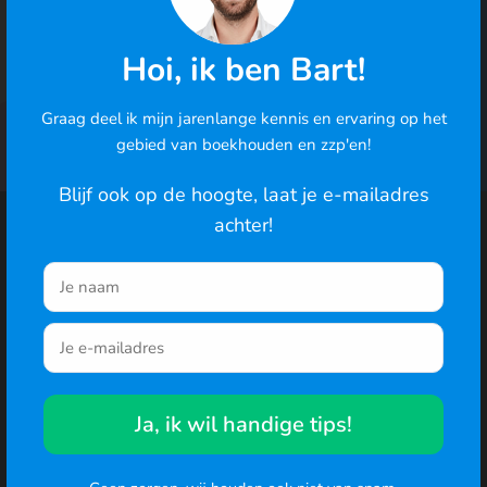
In 2 minuten je eerste factuur · geen betaalgegevens
Hoi, ik ben Bart!
nodig
Graag deel ik mijn jarenlange kennis en ervaring op het
Cookies
gebied van boekhouden en zzp'en!
We gebruiken cookies om de best mogelijke ervaring te
bieden en om het gedrag van gebruikers te analyseren. Ga
Blijf ook op de hoogte, laat je e-mailadres
je hiermee akkoord? Je kunt ook de cookie-instellingen
achter!
Functionaliteiten
Recente blogs
wijzigen
.
Facturatie
Reiskosten
Naar de website
Bonnen inbox
Factuur maken
Offertes
Inkomstenbelasting
Btw-aangifte
Offerte maken voorbeeld
Ja, ik wil handige tips!
Urenregistratie
Btw-aangifte
Rittenregistratie
Aftrekposten