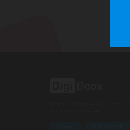
Neem gerust contact met ons op, door ons 
bericht te sturen of te bellen.
Contact
085 - 888 7886