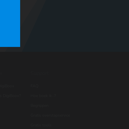
x
Support
igiBoox
FAQ
is DigiBoox?
Hoe boek ik...?
Begrippen
Gratis overstapservice
Gratis tools