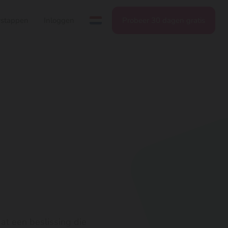
stappen
Inloggen
Probeer 30 dagen gratis
aat een beslissing die