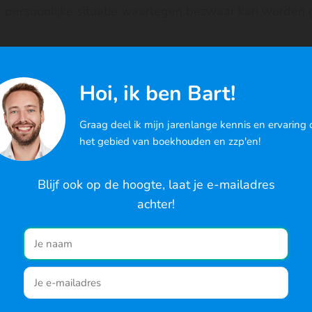
je persoonlijke situatie waartegen bezwaar kan worden
ippen
Hoi, ik ben Bart!
Graag deel ik mijn jarenlange kennis en ervaring 
het gebied van boekhouden en zzp'en!
es
Blijf ook op de hoogte, laat je e-mailadres
achter!
egin direct en probeer DigiBo
iken cookies om de best mogelijke ervaring te bieden en om het gedrag
rs te analyseren. Ga je hiermee akkoord? Je kunt ook de cookie-instellin
vrijblijvend een maand gratis
r de website
4.9/5
· 100.000+ zzp'ers gingen je voor