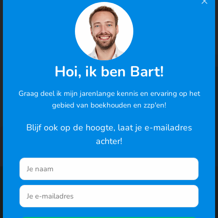
gratis
4.9/5
· 100.000+ zzp'ers gingen je voor
Hoi, ik ben Bart!
Probeer 30 dagen gratis
Graag deel ik mijn jarenlange kennis en ervaring op het
Cookies
In 2 minuten je eerste factuur · geen betaalgegevens
gebied van boekhouden en zzp'en!
nodig
We gebruiken cookies om de best mogelijke ervaring te
bieden en om het gedrag van gebruikers te analyseren. Ga
Blijf ook op de hoogte, laat je e-mailadres
je hiermee akkoord? Je kunt ook de cookie-instellingen
achter!
wijzigen
.
Naar de website
Functionaliteiten
Recente blogs
Facturatie
Reiskosten