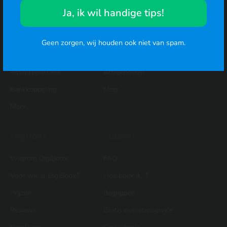
Bonnen inbox
Factuur maken
Ja, ik wil handige tips!
Offertes
Inkomstenbelasting
Btw-aangifte
Offerte maken voorbeeld
Geen zorgen, wij houden ook niet van spam.
Urenregistratie
Btw-aangifte
Rittenregistratie
Aftrekposten
Bankkoppeling
Meer...
Meer...
DigiBoox
Support
Waarom DigiBoox
FAQ
Voor wie is DigiBoox?
Hoe boek ik...?
Prijzen
Begrippen
Reviews
Gratis overstapservice