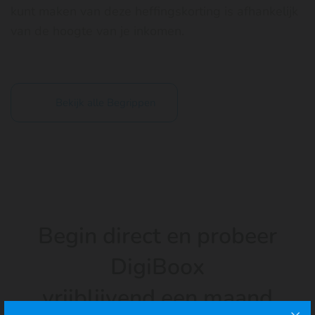
kunt maken van deze heffingskorting is afhankelijk
van de hoogte van je inkomen.
Bekijk alle Begrippen
Begin direct en probeer
DigiBoox
vrijblijvend een maand