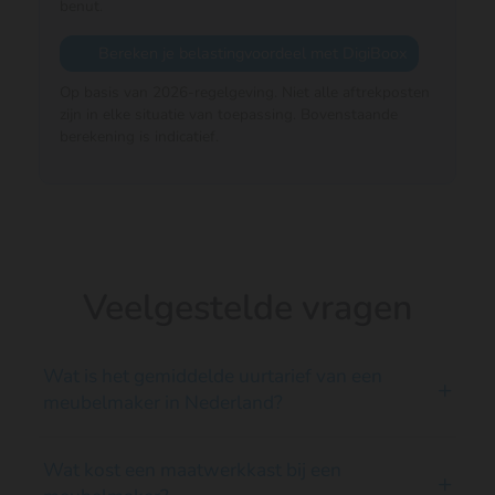
benut.
Bereken je belastingvoordeel met DigiBoox
Op basis van 2026-regelgeving. Niet alle aftrekposten
zijn in elke situatie van toepassing. Bovenstaande
berekening is indicatief.
Veelgestelde vragen
Wat is het gemiddelde uurtarief van een
+
meubelmaker in Nederland?
Het gemiddelde uurtarief van een zzp-
Wat kost een maatwerkkast bij een
+
meubelmaker in Nederland ligt op € 52 excl. btw.