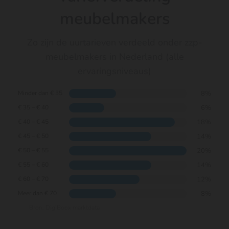
meubelmakers
Zo zijn de uurtarieven verdeeld onder zzp-
meubelmakers in Nederland (alle
ervaringsniveaus)
8%
Minder dan € 35
6%
€ 35 – € 40
18%
€ 40 – € 45
14%
€ 45 – € 50
20%
€ 50 – € 55
14%
€ 55 – € 60
12%
€ 60 – € 70
8%
Meer dan € 70
Bron: DigiBoox marktdata