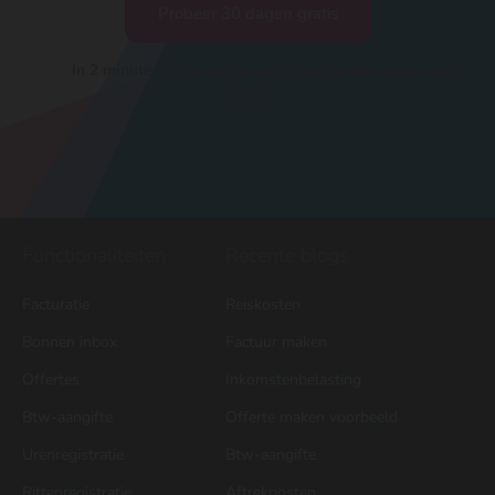
Probeer 30 dagen gratis
In 2 minuten je eerste factuur · geen betaalgegevens
nodig
Functionaliteiten
Recente blogs
Facturatie
Reiskosten
Bonnen inbox
Factuur maken
Offertes
Inkomstenbelasting
Btw-aangifte
Offerte maken voorbeeld
Urenregistratie
Btw-aangifte
Rittenregistratie
Aftrekposten