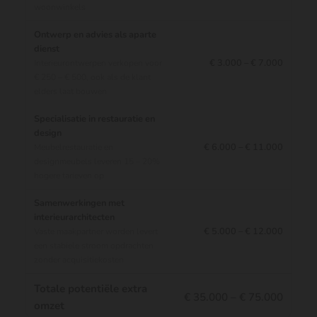
woonwinkels
Ontwerp en advies als aparte
dienst
€ 3.000 – € 7.000
Interieurontwerpen verkopen voor
€ 250 – € 500, ook als de klant
elders laat bouwen
Specialisatie in restauratie en
design
€ 6.000 – € 11.000
Meubelrestauratie en
designmeubels leveren 15 – 20%
hogere tarieven op
Samenwerkingen met
interieurarchitecten
€ 5.000 – € 12.000
Vaste maakpartner worden levert
een stabiele stroom opdrachten
zonder acquisitiekosten
Totale potentiële extra
€ 35.000 – € 75.000
omzet