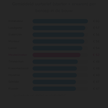
Gemiddeld uurtarief (starter + ervaren) per
beroep in de bouw
€ 60
Installateur
€ 57
Loodgieter
€ 56
Elektriciën
€ 56
Monteur
€ 54
Lasser
€ 52
Meubelmaker
€ 49
Timmerman
€ 48
Kraanmachinist
€ 48
Hovenier
€ 47
Schilder
€ 47
Klusser
Gemiddelde van starter- en ervarentarief