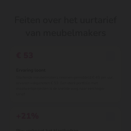
Feiten over het uurtarief
van meubelmakers
€ 53
Ervaring loont
Startende meubelmakers rekenen gemiddeld € 49 per uur,
ervaren vakgenoten € 53. Een sterk portfolio met
maatwerkprojecten is de snelste weg naar een hoger
tarief.
+21%
Btw verhoogt het klantbedrag