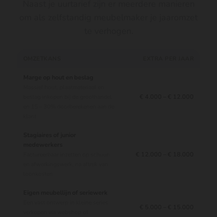
Naast je uurtarief zijn er meerdere manieren
om als zelfstandig meubelmaker je jaaromzet
te verhogen.
OMZETKANS
EXTRA PER JAAR
Marge op hout en beslag
Massief hout, plaatmateriaal en
€ 4.000 – € 12.000
beslag inkopen bij de groothandel
en 15 – 30% doorberekenen aan de
klant
Stagiaires of junior
medewerkers
€ 12.000 – € 18.000
Factureerbaar inzetten op schuur-
en afwerkingswerk, na aftrek van
loonkosten
Eigen meubellijn of seriewerk
Een vast ontwerp in kleine series
€ 5.000 – € 15.000
verkopen via webshop of