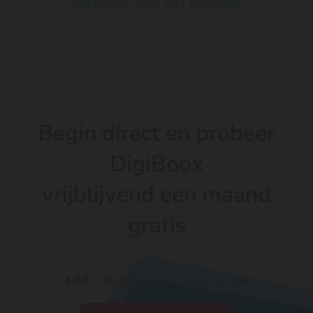
uurtarieven voor 60+ beroepen
Begin direct en probeer
DigiBoox
vrijblijvend een maand
gratis
4.9/5
· 100.000+ zzp'ers gingen je voor