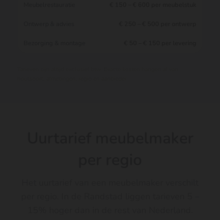
Meubelrestauratie
€ 150 – € 600 per meubelstuk
Ontwerp & advies
€ 250 – € 500 per ontwerp
Bezorging & montage
€ 50 – € 150 per levering
Tarieven zijn altijd exclusief btw. Exacte kosten hangen af van
houtsoort, afmetingen, regio en aanbieder.
Uurtarief meubelmaker
per regio
Het uurtarief van een meubelmaker verschilt
per regio. In de Randstad liggen tarieven 5 –
15% hoger dan in de rest van Nederland.