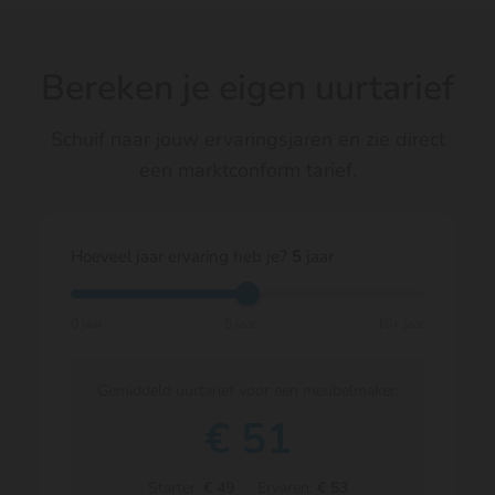
Bereken je eigen uurtarief
Schuif naar jouw ervaringsjaren en zie direct
een marktconform tarief.
Hoeveel jaar ervaring heb je?
5
jaar
0 jaar
5 jaar
10+ jaar
Gemiddeld uurtarief voor een meubelmaker:
€
51
Starter:
€ 49
· Ervaren:
€ 53