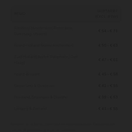
UURTARIEF
REGIO
(EXCL. BTW)
Randstad (Amsterdam, Rotterdam,
€ 54 – € 71
Den Haag, Utrecht)
Noord-Holland (buiten Amsterdam)
€ 50 – € 63
Zuid-Holland (buiten Rotterdam / Den
€ 47 – € 61
Haag)
Noord-Brabant
€ 45 – € 58
Gelderland & Overijssel
€ 41 – € 55
Friesland, Groningen & Drenthe
€ 39 – € 53
Limburg & Zeeland
€ 41 – € 55
Tarieven zijn altijd exclusief btw en materiaalkosten. Exacte kosten
hangen af van omvang, regio en aanbieder.