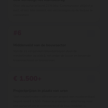
Over elk uurtarief komt 21% btw. Communiceer altijd of je
excl. of incl. btw noteert, om verrassingen op de factuur te
voorkomen.
#6
Middenveld van de bouwsector
Van de 11 vergeleken bouwberoepen staat de
meubelmaker op plek 6, net onder de lasser en boven de
kraanmachinist en timmerman.
€ 1.500+
Projectprijzen in plaats van uren
Veel meubelmakers offreren per project: een maatwerkkast
begint rond € 1.500. Reken je projectprijs altijd terug naar
een uurtarief om te controleren of de klus rendabel is.