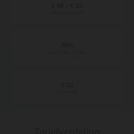
€ 49 – € 53
Gemiddeld uurtarief
excl. btw
78%
Rekent € 40 – € 70 p/u
meest voorkomend
€ 53
Ervaren tarief
Starter: € 49
Tariefverdeling