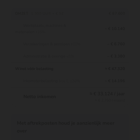
OMZET
1.300 UUR × € 52
€ 67.600
Werkplaats, machines &
− € 10.140
materialen
±15%
Verzekeringen & pensioen
− € 6.760
±10%
Administratie & overige
− € 3.380
±5%
Winst vóór belasting
≈ € 47.320
Inkomstenbelasting
− € 14.196
box 1, ±30%
≈ € 33.124 / jaar
Netto inkomen
≈ € 2.760 / maand
Met aftrekposten houd je aanzienlijk meer
over