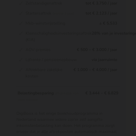
Zelfstandigenaftrek
tot € 3.750 / jaar
Startersaftrek
tot € 2.123 / jaar
(eerste 3 jaar)
Mkb-winstvrijstelling
± € 5.533
Kleinschaligheidsinvesteringsaftrek
28% van je investering
(KIA)
AOV-premies
€ 500 – € 3.000 / jaar
Lijfrente / pensioenopbouw
via jaarruimte
Aftrekbare zakelijke
€ 1.000 – € 4.000 / jaar
kosten
Belastingbesparing
€ 3.444 – € 6.829
afhankelijk van
jouw situatie
DigiBoox is het enige boekhoudprogramma in
Nederland waarmee iedere zzp'er zelf aangifte
inkomstenbelasting kan doen. Het programma zorgt
ervoor dat je alle aftrekposten automatisch maximaal