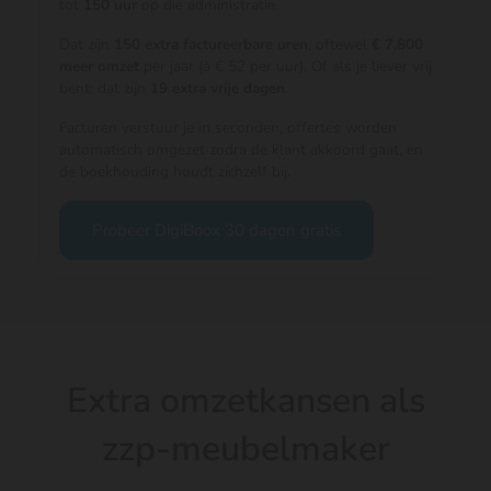
tot
150 uur
op die administratie.
Dat zijn
150 extra factureerbare uren
, oftewel
€ 7.800
meer omzet
per jaar (à € 52 per uur). Of als je liever vrij
bent: dat zijn
19 extra vrije dagen
.
Facturen verstuur je in seconden, offertes worden
automatisch omgezet zodra de klant akkoord gaat, en
de boekhouding houdt zichzelf bij.
Probeer DigiBoox 30 dagen gratis
Extra omzetkansen als
zzp-meubelmaker