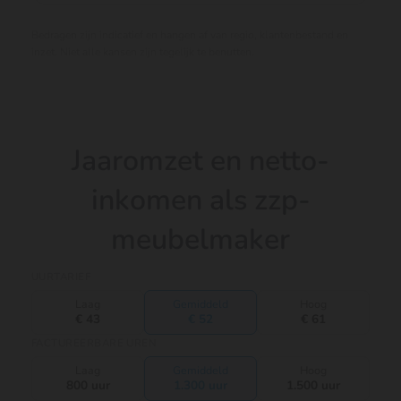
Bedragen zijn indicatief en hangen af van regio, klantenbestand en
inzet. Niet alle kansen zijn tegelijk te benutten.
Jaaromzet en netto-
inkomen als zzp-
meubelmaker
UURTARIEF
Laag
Gemiddeld
Hoog
€ 43
€ 52
€ 61
FACTUREERBARE UREN
Laag
Gemiddeld
Hoog
800 uur
1.300 uur
1.500 uur