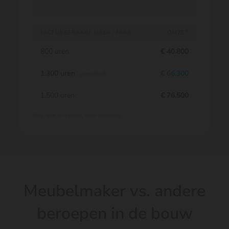
FACTUREERBARE UREN / JAAR
OMZET
800 uren
€ 40.800
1.300 uren
€ 66.300
gemiddeld
1.500 uren
€ 76.500
Excl. btw en kosten, vóór belasting
Meubelmaker vs. andere
beroepen in de bouw