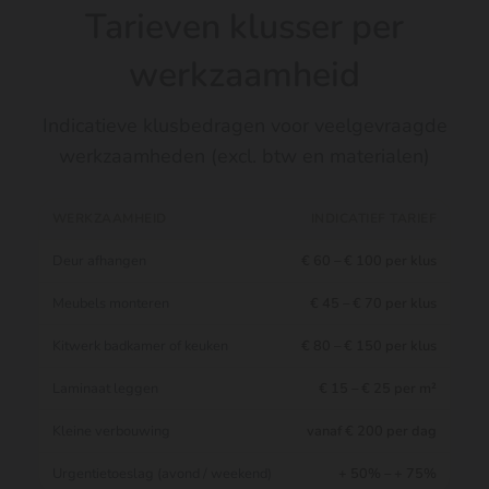
Tarieven klusser per
werkzaamheid
Indicatieve klusbedragen voor veelgevraagde
werkzaamheden (excl. btw en materialen)
WERKZAAMHEID
INDICATIEF TARIEF
Deur afhangen
€ 60 – € 100 per klus
Meubels monteren
€ 45 – € 70 per klus
Kitwerk badkamer of keuken
€ 80 – € 150 per klus
Laminaat leggen
€ 15 – € 25 per m²
Kleine verbouwing
vanaf € 200 per dag
Urgentietoeslag (avond / weekend)
+ 50% – + 75%