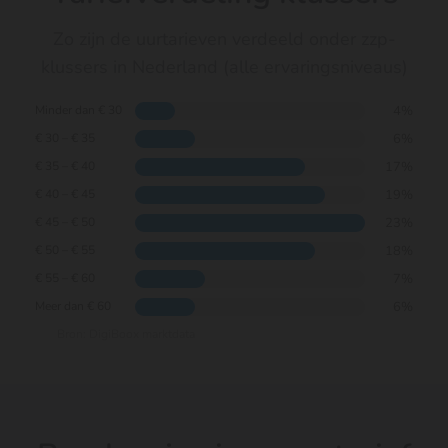
Zo zijn de uurtarieven verdeeld onder zzp-
klussers in Nederland (alle ervaringsniveaus)
4%
Minder dan € 30
6%
€ 30 – € 35
17%
€ 35 – € 40
19%
€ 40 – € 45
23%
€ 45 – € 50
18%
€ 50 – € 55
7%
€ 55 – € 60
6%
Meer dan € 60
Bron: DigiBoox marktdata