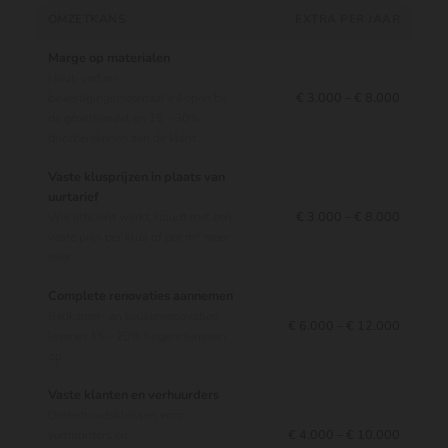
OMZETKANS
EXTRA PER JAAR
Marge op materialen
Hout, verf en
€ 3.000 – € 8.000
bevestigingsmateriaal inkopen bij
de groothandel en 15 – 30%
doorberekenen aan de klant
Vaste klusprijzen in plaats van
uurtarief
€ 3.000 – € 8.000
Wie efficiënt werkt, houdt met een
vaste prijs per klus of per m² meer
over
Complete renovaties aannemen
Badkamer- en keukenrenovaties
€ 6.000 – € 12.000
leveren 15 – 20% hogere tarieven
op
Vaste klanten en verhuurders
Onderhoudsklussen voor
€ 4.000 – € 10.000
verhuurders en