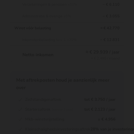
Verzekeringen & pensioen
− € 6.110
±10%
Administratie & overige
− € 3.055
±5%
Winst vóór belasting
≈ € 42.770
Inkomstenbelasting
− € 12.831
box 1, ±30%
≈ € 29.939 / jaar
Netto inkomen
≈ € 2.495 / maand
Met aftrekposten houd je aanzienlijk meer
over
Zelfstandigenaftrek
tot € 3.750 / jaar
Startersaftrek
tot € 2.123 / jaar
(eerste 3 jaar)
Mkb-winstvrijstelling
± € 4.956
Kleinschaligheidsinvesteringsaftrek
28% van je investering