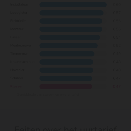
€ 60
Installateur
€ 57
Loodgieter
€ 56
Elektriciën
€ 56
Monteur
€ 54
Lasser
€ 52
Meubelmaker
€ 49
Timmerman
€ 48
Kraanmachinist
€ 48
Hovenier
€ 47
Schilder
€ 47
Klusser
Gemiddelde van starter- en ervarentarief
Feiten over het uurtarief