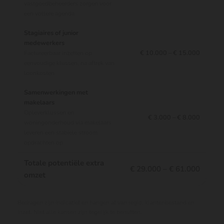
vastgoedbeheerders zorgen voor
een vollere agenda
Stagiaires of junior
medewerkers
€ 10.000 – € 15.000
Factureerbaar inzetten op
eenvoudige klussen, na aftrek van
loonkosten
Samenwerkingen met
makelaars
Opleverklussen en
€ 3.000 – € 8.000
woningonderhoud via makelaars
leveren een stabiele stroom
opdrachten op
Totale potentiële extra
€ 29.000 – € 61.000
omzet
Bedragen zijn indicatief en hangen af van regio, klantenbestand en
inzet. Niet alle kansen zijn tegelijk te benutten.