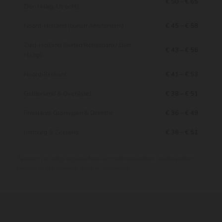
€ 50 – € 65
Den Haag, Utrecht)
Noord-Holland (buiten Amsterdam)
€ 45 – € 58
Zuid-Holland (buiten Rotterdam / Den
€ 43 – € 56
Haag)
Noord-Brabant
€ 41 – € 53
Gelderland & Overijssel
€ 38 – € 51
Friesland, Groningen & Drenthe
€ 36 – € 49
Limburg & Zeeland
€ 38 – € 51
Tarieven zijn altijd exclusief btw en materiaalkosten. Exacte kosten
hangen af van omvang, regio en aanbieder.