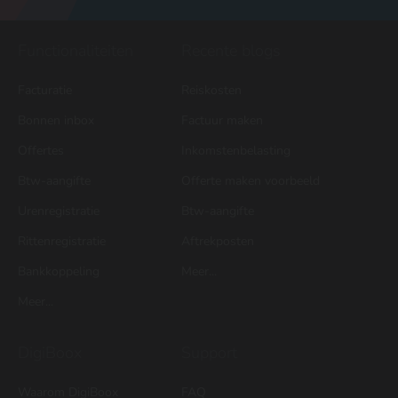
Functionaliteiten
Recente blogs
Facturatie
Reiskosten
Bonnen inbox
Factuur maken
Offertes
Inkomstenbelasting
Btw-aangifte
Offerte maken voorbeeld
Urenregistratie
Btw-aangifte
Rittenregistratie
Aftrekposten
Bankkoppeling
Meer...
Meer...
DigiBoox
Support
Waarom DigiBoox
FAQ