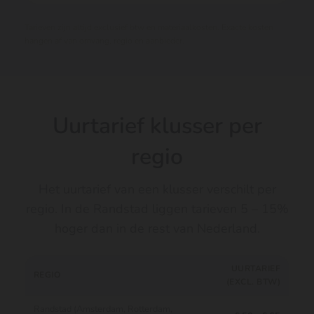
Tarieven zijn altijd exclusief btw en materiaalkosten. Exacte kosten
hangen af van omvang, regio en aanbieder.
Uurtarief klusser per
regio
Het uurtarief van een klusser verschilt per
regio. In de Randstad liggen tarieven 5 – 15%
hoger dan in de rest van Nederland.
UURTARIEF
REGIO
(EXCL. BTW)
Randstad (Amsterdam, Rotterdam,