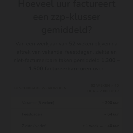
Hoeveel uur factureert
een zzp-klusser
gemiddeld?
Van een werkjaar van 52 weken blijven na
aftrek van vakantie, feestdagen, ziekte en
niet-factureerbare taken gemiddeld
1.300 –
1.500 factureerbare uren
over.
52 WEKEN × 40
BESCHIKBARE WERKWEKEN
UUR = 2.080 UUR
Vakantie (5 weken)
− 200 uur
Feestdagen
− 64 uur
Ziekte / verlof
± 1 week →
− 40 uur