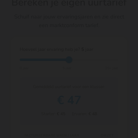
Bereken je eigen uurtarief
Schuif naar jouw ervaringsjaren en zie direct
een marktconform tarief.
Hoeveel jaar ervaring heb je?
5
jaar
0 jaar
5 jaar
10+ jaar
Gemiddeld uurtarief voor een klusser:
€
47
Starter:
€ 45
· Ervaren:
€ 48
FACTUREERBARE UREN / JAAR
OMZET