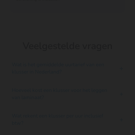
Veelgestelde vragen
Wat is het gemiddelde uurtarief van een
+
klusser in Nederland?
Het gemiddelde uurtarief van een zzp-klusser in
Hoeveel kost een klusser voor het leggen
+
Nederland ligt op € 47 excl. btw. Starters
van laminaat?
rekenen gemiddeld € 45, ervaren klussers € 48.
De meeste klussers rekenen tussen de € 35 en €
Voor het leggen van laminaat rekent een klusser
Wat rekent een klusser per uur inclusief
+
55 per uur. Dat geldt voor 77% van alle klussers.
doorgaans € 15 – € 25 per m² (exclusief het
btw?
laminaat zelf en de ondervloer). Voor een