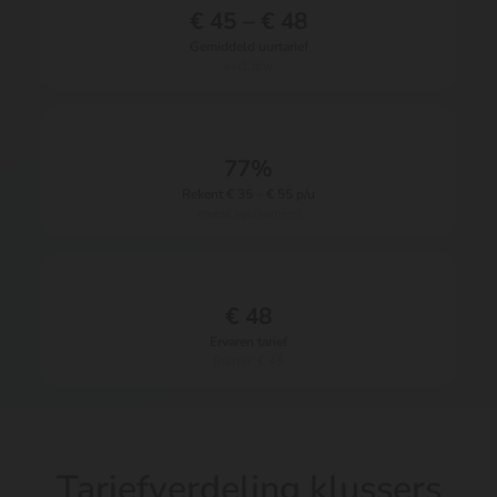
€ 45 – € 48
Gemiddeld uurtarief
excl. btw
77%
Rekent € 35 – € 55 p/u
meest voorkomend
€ 48
Ervaren tarief
Starter: € 45
Tariefverdeling klussers