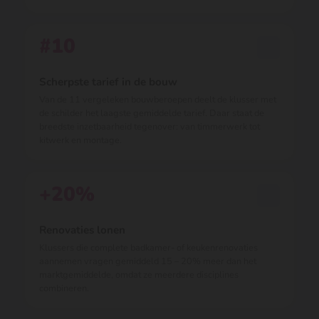
#10
Scherpste tarief in de bouw
Van de 11 vergeleken bouwberoepen deelt de klusser met
de schilder het laagste gemiddelde tarief. Daar staat de
breedste inzetbaarheid tegenover: van timmerwerk tot
kitwerk en montage.
+20%
Renovaties lonen
Klussers die complete badkamer- of keukenrenovaties
aannemen vragen gemiddeld 15 – 20% meer dan het
marktgemiddelde, omdat ze meerdere disciplines
combineren.