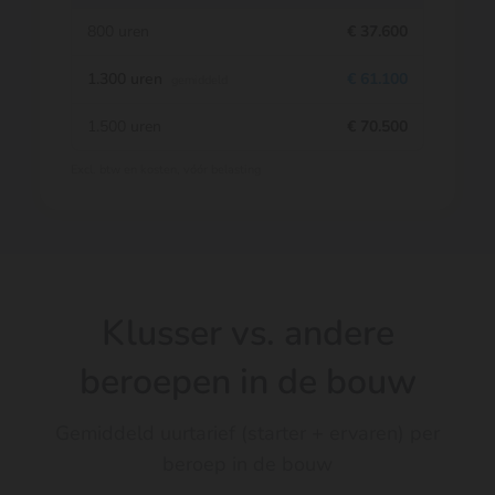
800 uren
€ 37.600
1.300 uren
€ 61.100
gemiddeld
1.500 uren
€ 70.500
Excl. btw en kosten, vóór belasting
Klusser vs. andere
beroepen in de bouw
Gemiddeld uurtarief (starter + ervaren) per
beroep in de bouw