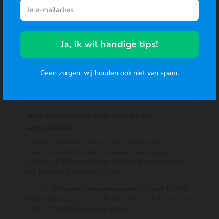
± € 61.000 omzet
à € 47
1.500 uur
Ja, ik wil handige tips!
PRODUCTIEF JAAR
Weinig regelwerk, efficiënt gewerkt
Geen zorgen, wij houden ook niet van spam.
± € 71.000 omzet
à € 47
Meer factureerbare uren door minder
administratie
Offertes opstellen, facturen versturen en de
boekhouding bijhouden kosten een zzp-klusser
gemiddeld
300 uur per jaar
. Met DigiBoox bespaar je
tot
150 uur
op die administratie.
Dat zijn
150 extra factureerbare uren
, oftewel
€ 7.050
meer omzet
per jaar (à € 47 per uur). Of als je liever vrij
bent: dat zijn
19 extra vrije dagen
.