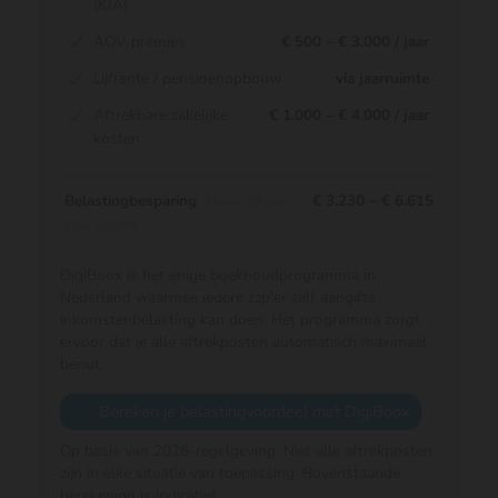
(KIA)
AOV-premies
€ 500 – € 3.000 / jaar
Lijfrente / pensioenopbouw
via jaarruimte
Aftrekbare zakelijke
€ 1.000 – € 4.000 / jaar
kosten
Belastingbesparing
€ 3.230 – € 6.615
afhankelijk van
jouw situatie
DigiBoox is het enige boekhoudprogramma in
Nederland waarmee iedere zzp'er zelf aangifte
inkomstenbelasting kan doen. Het programma zorgt
ervoor dat je alle aftrekposten automatisch maximaal
benut.
Bereken je belastingvoordeel met DigiBoox
Op basis van 2026-regelgeving. Niet alle aftrekposten
zijn in elke situatie van toepassing. Bovenstaande
berekening is indicatief.