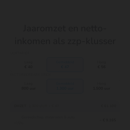
Jaaromzet en netto-
inkomen als zzp-klusser
UURTARIEF
Laag
Gemiddeld
Hoog
€ 40
€ 47
€ 56
FACTUREERBARE UREN
Laag
Gemiddeld
Hoog
800 uur
1.300 uur
1.500 uur
OMZET
1.300 UUR × € 47
€ 61.100
Gereedschap, materialen & auto
− € 9.165
±15%