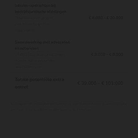
Interim-opdrachten bij
bedrijfsjuridische afdelingen
€ 8.000 – € 20.000
Tijdelijke vervanging of
piekdrukte bij grotere
organisaties
Samenwerking met advocaten
en notarissen
€ 3.000 – € 8.000
Wederzijdse doorverwijzingen
leveren zaken op zonder
acquisitiekosten
Totale potentiële extra
€ 39.000 – € 101.000
omzet
Bedragen zijn indicatief en hangen af van klantenbestand, specialisatie
en inzet. Niet alle kansen zijn tegelijk te benutten.