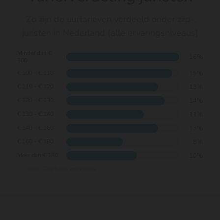
Zo zijn de uurtarieven verdeeld onder zzp-
juristen in Nederland (alle ervaringsniveaus)
Minder dan €
16%
100
15%
€ 100 – € 110
13%
€ 110 – € 120
14%
€ 120 – € 130
11%
€ 130 – € 140
13%
€ 140 – € 160
8%
€ 160 – € 180
10%
Meer dan € 180
Bron: DigiBoox marktdata