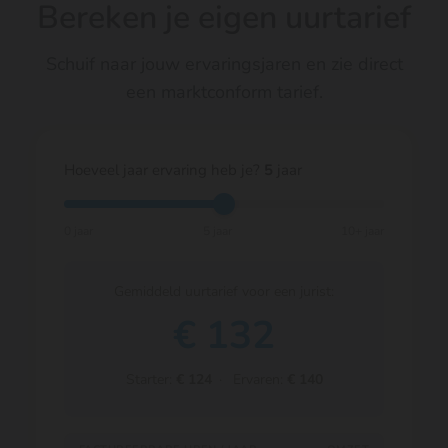
Bereken je eigen uurtarief
Schuif naar jouw ervaringsjaren en zie direct
een marktconform tarief.
Hoeveel jaar ervaring heb je?
5
jaar
0 jaar
5 jaar
10+ jaar
Gemiddeld uurtarief voor een jurist:
€
132
Starter:
€ 124
· Ervaren:
€ 140