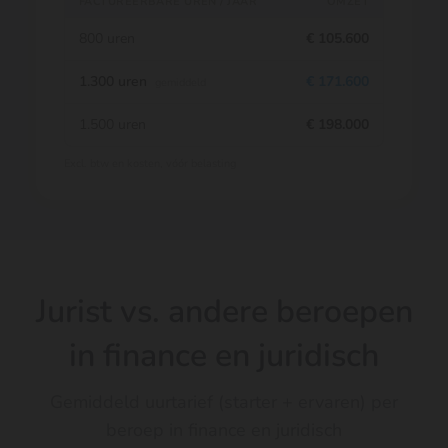
FACTUREERBARE UREN / JAAR
OMZET
800 uren
€ 105.600
1.300 uren
€ 171.600
gemiddeld
1.500 uren
€ 198.000
Excl. btw en kosten, vóór belasting
Jurist vs. andere beroepen
in finance en juridisch
Gemiddeld uurtarief (starter + ervaren) per
beroep in finance en juridisch