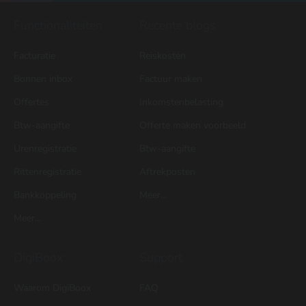
Functionaliteiten
Recente blogs
Facturatie
Reiskosten
Bonnen inbox
Factuur maken
Offertes
Inkomstenbelasting
Btw-aangifte
Offerte maken voorbeeld
Urenregistratie
Btw-aangifte
Rittenregistratie
Aftrekposten
Bankkoppeling
Meer...
Meer...
DigiBoox
Support
Waarom DigiBoox
FAQ