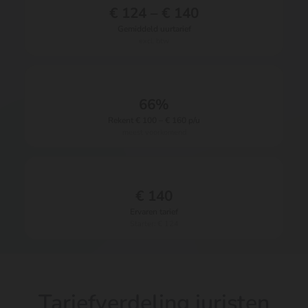
€ 124 – € 140
Gemiddeld uurtarief
excl. btw
66%
Rekent € 100 – € 160 p/u
meest voorkomend
€ 140
Ervaren tarief
Starter: € 124
Tariefverdeling juristen