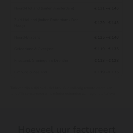
Noord-Holland (buiten Amsterdam)
€ 131 – € 146
Zuid-Holland (buiten Rotterdam / Den
€ 129 – € 143
Haag)
Noord-Brabant
€ 125 – € 140
Gelderland & Overijssel
€ 119 – € 135
Friesland, Groningen & Drenthe
€ 113 – € 128
Limburg & Zeeland
€ 119 – € 135
Tarieven zijn altijd exclusief btw. Wie volledig remote werkt, kan
landelijk concurreren en is minder gebonden aan regionale tarieven.
Hoeveel uur factureert