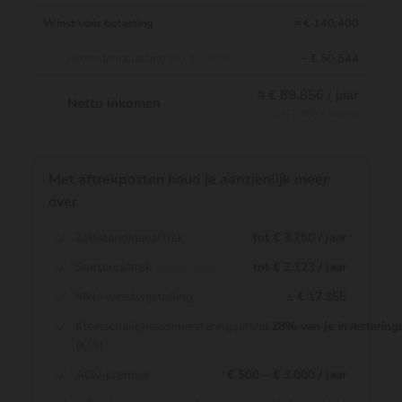
Winst vóór belasting
≈ € 140.400
Inkomstenbelasting
− € 50.544
box 1, ±36%
≈ € 89.856 / jaar
Netto inkomen
≈ € 7.488 / maand
Met aftrekposten houd je aanzienlijk meer
over
Zelfstandigenaftrek
tot € 3.750 / jaar
Startersaftrek
tot € 2.123 / jaar
(eerste 3 jaar)
Mkb-winstvrijstelling
± € 17.355
Kleinschaligheidsinvesteringsaftrek
28% van je investering
(KIA)
AOV-premies
€ 500 – € 3.000 / jaar