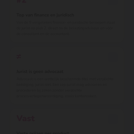
#2
Top van finance en juridisch
Van de 9 vergeleken finance- en juridische beroepen staat
de jurist op plek 2, direct na de belastingadviseur en vóór
de consultant en de accountant.
≠
Jurist is geen advocaat
Advocaat is een wettelijk beschermde titel met verplichte
beëdiging; jurist niet. Een zzp-jurist mag adviseren en
procederen bij zaken zonder verplichte
procesvertegenwoordiging, zoals kantonzaken.
Vast
Vaste prijzen per product