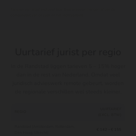
Tarieven zijn altijd exclusief btw. Exacte kosten hangen af van de
complexiteit van de zaak en het rechtsgebied.
Uurtarief jurist per regio
In de Randstad liggen tarieven 5 – 15% hoger
dan in de rest van Nederland. Omdat veel
juridisch advieswerk remote gebeurt, worden
de regionale verschillen wel steeds kleiner.
UURTARIEF
REGIO
(EXCL. BTW)
Randstad (Amsterdam, Rotterdam,
€ 142 – € 155
Den Haag, Utrecht)