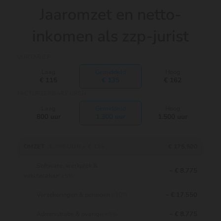
Jaaromzet en netto-
inkomen als zzp-jurist
UURTARIEF
Laag
Gemiddeld
Hoog
€ 115
€ 135
€ 162
FACTUREERBARE UREN
Laag
Gemiddeld
Hoog
800 uur
1.300 uur
1.500 uur
OMZET
1.300 UUR × € 135
€ 175.500
Software, werkplek &
− € 8.775
vakliteratuur
±5%
Verzekeringen & pensioen
− € 17.550
±10%
Administratie & overige
− € 8.775
±5%