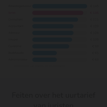
€ 145
Belastingadviseur
€ 135
Jurist
€ 121
Consultant
€ 109
Accountant
€ 109
Adviseur
€ 105
Inkoper
€ 98
Controller
€ 65
Boekhouder
€ 65
Administrateur
Gemiddelde van starter- en ervarentarief
Feiten over het uurtarief
van juristen