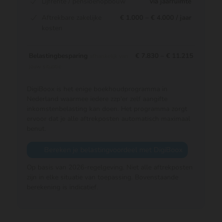
Lijfrente / pensioenopbouw
via jaarruimte
Aftrekbare zakelijke
€ 1.000 – € 4.000 / jaar
kosten
Belastingbesparing
€ 7.830 – € 11.215
afhankelijk van
jouw situatie
DigiBoox is het enige boekhoudprogramma in
Nederland waarmee iedere zzp'er zelf aangifte
inkomstenbelasting kan doen. Het programma zorgt
ervoor dat je alle aftrekposten automatisch maximaal
benut.
Bereken je belastingvoordeel met DigiBoox
Op basis van 2026-regelgeving. Niet alle aftrekposten
zijn in elke situatie van toepassing. Bovenstaande
berekening is indicatief.