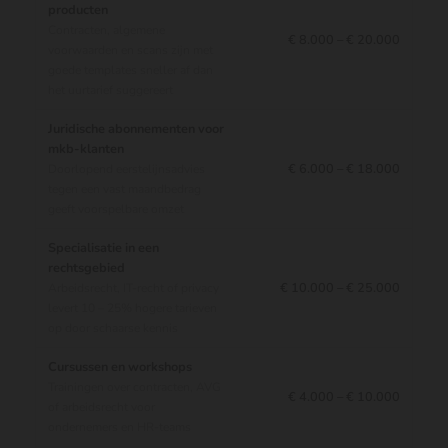
producten
Contracten, algemene
€ 8.000 – € 20.000
voorwaarden en scans zijn met
goede templates sneller af dan
het uurtarief suggereert
Juridische abonnementen voor
mkb-klanten
€ 6.000 – € 18.000
Doorlopend eerstelijnsadvies
tegen een vast maandbedrag
geeft voorspelbare omzet
Specialisatie in een
rechtsgebied
€ 10.000 – € 25.000
Arbeidsrecht, IT-recht of privacy
levert 10 – 25% hogere tarieven
op door schaarse kennis
Cursussen en workshops
Trainingen over contracten, AVG
€ 4.000 – € 10.000
of arbeidsrecht voor
ondernemers en HR-teams