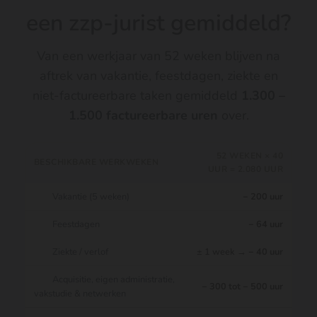
een zzp-jurist gemiddeld?
Van een werkjaar van 52 weken blijven na
aftrek van vakantie, feestdagen, ziekte en
niet-factureerbare taken gemiddeld
1.300 –
1.500 factureerbare uren
over.
52 WEKEN × 40
BESCHIKBARE WERKWEKEN
UUR = 2.080 UUR
Vakantie (5 weken)
− 200 uur
Feestdagen
− 64 uur
Ziekte / verlof
± 1 week →
− 40 uur
Acquisitie, eigen administratie,
− 300 tot − 500 uur
vakstudie & netwerken