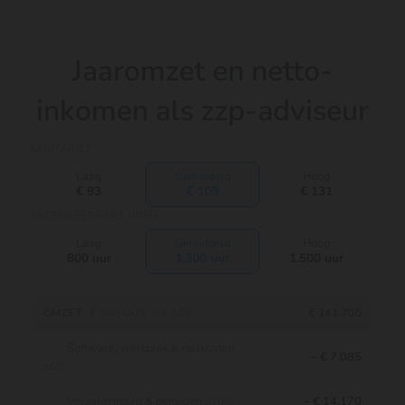
Jaaromzet en netto-
inkomen als zzp-adviseur
UURTARIEF
Laag
Gemiddeld
Hoog
€ 93
€ 109
€ 131
FACTUREERBARE UREN
Laag
Gemiddeld
Hoog
800 uur
1.300 uur
1.500 uur
OMZET
1.300 UUR × € 109
€ 141.700
Software, werkplek & reiskosten
− € 7.085
±5%
Verzekeringen & pensioen
− € 14.170
±10%