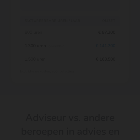
FACTUREERBARE UREN / JAAR
OMZET
800 uren
€ 87.200
1.300 uren
€ 141.700
gemiddeld
1.500 uren
€ 163.500
Excl. btw en kosten, vóór belasting
Adviseur vs. andere
beroepen in advies en