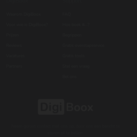
DigiBoox
Support
Waarom DigiBoox
FAQ
Voor wie is DigiBoox?
Hoe boek ik...?
Prijzen
Begrippen
Reviews
Gratis overstapservice
Vacatures
Gratis tools
Partners
Stel een vraag
Bel ons
Neem gerust contact met ons op, door ons een bericht te
sturen of te bellen.