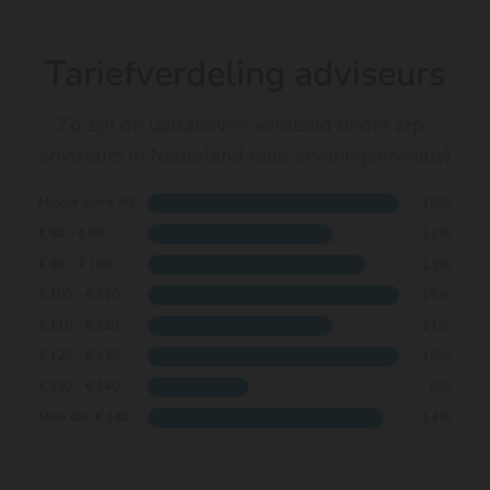
Tariefverdeling adviseurs
Zo zijn de uurtarieven verdeeld onder zzp-
adviseurs in Nederland (alle ervaringsniveaus)
15%
Minder dan € 80
11%
€ 80 – € 90
13%
€ 90 – € 100
15%
€ 100 – € 110
11%
€ 110 – € 120
15%
€ 120 – € 130
6%
€ 130 – € 140
14%
Meer dan € 140
Bron: DigiBoox marktdata