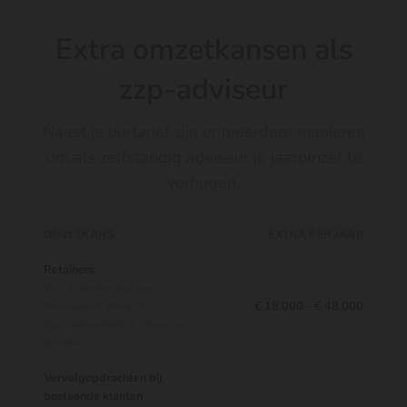
Extra omzetkansen als
zzp-adviseur
Naast je uurtarief zijn er meerdere manieren
om als zelfstandig adviseur je jaaromzet te
verhogen.
OMZETKANS
EXTRA PER JAAR
Retainers
Vast maandbedrag voor
€ 18.000 – € 48.000
doorlopend advies of
beschikbaarheid, 2 – 4 vaste
klanten
Vervolgopdrachten bij
bestaande klanten