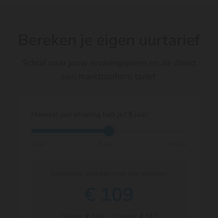
Bereken je eigen uurtarief
Schuif naar jouw ervaringsjaren en zie direct
een marktconform tarief.
Hoeveel jaar ervaring heb je?
5
jaar
0 jaar
5 jaar
10+ jaar
Gemiddeld uurtarief voor een adviseur:
€
109
Starter:
€ 106
· Ervaren:
€ 111