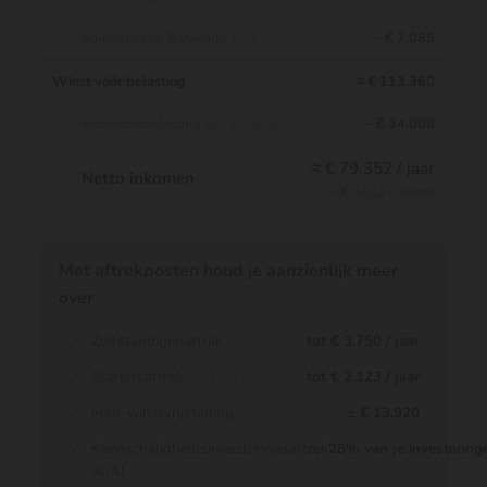
Administratie & overige
− € 7.085
±5%
Winst vóór belasting
≈ € 113.360
Inkomstenbelasting
− € 34.008
box 1, ±30%
≈ € 79.352 / jaar
Netto inkomen
≈ € 6.613 / maand
Met aftrekposten houd je aanzienlijk meer
over
Zelfstandigenaftrek
tot € 3.750 / jaar
Startersaftrek
tot € 2.123 / jaar
(eerste 3 jaar)
Mkb-winstvrijstelling
± € 13.920
Kleinschaligheidsinvesteringsaftrek
28% van je investering
(KIA)