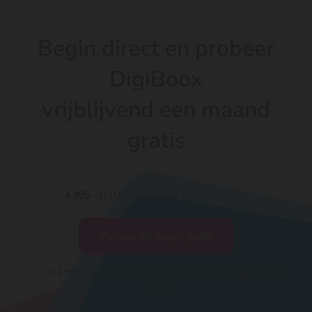
Begin direct en probeer
DigiBoox
vrijblijvend een maand
gratis
4.9/5
· 100.000+ zzp'ers gingen je voor
Probeer 30 dagen gratis
In 2 minuten je eerste factuur · geen betaalgegevens
nodig