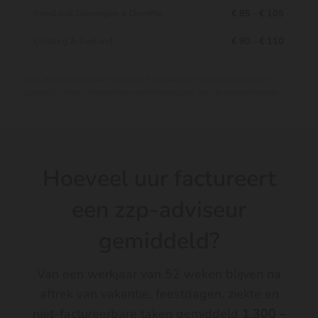
Friesland, Groningen & Drenthe
€ 85 – € 105
Limburg & Zeeland
€ 90 – € 110
Veel adviseurs werken hybride of volledig remote en rekenen één
landelijk tarief, ongeacht de vestigingsplaats van de opdrachtgever.
Hoeveel uur factureert
een zzp-adviseur
gemiddeld?
Van een werkjaar van 52 weken blijven na
aftrek van vakantie, feestdagen, ziekte en
niet-factureerbare taken gemiddeld
1.300 –