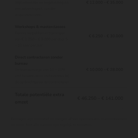
€ 12.000 – € 35.000
Implementatie en begeleiding na
een adviestraject, zonder
acquisitiekosten
Workshops & masterclasses
Kennis verpakken in trainingen
€ 6.250 – € 30.000
van € 1.250 – € 3.000 per dag, 5
– 10 keer per jaar
Direct contracteren zonder
bureau
€ 10.000 – € 28.000
De bureaumarge van 10 – 20%
zelf houden door rechtstreeks bij
de opdrachtgever te contracteren
Totale potentiële extra
€ 46.250 – € 141.000
omzet
Bedragen zijn indicatief en hangen af van specialisatie, klantenbestand
en inzet. Niet alle kansen zijn tegelijk te benutten.