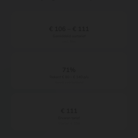
€ 106 – € 111
Gemiddeld uurtarief
excl. btw
71%
Rekent € 80 – € 140 p/u
meest voorkomend
€ 111
Ervaren tarief
Starter: € 106