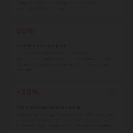
draag eigen risico en leg afspraken vast om als
zelfstandige te kwalificeren.
60%
Vaste klanten zijn goud
Een groot deel van de omzet van gevestigde adviseurs
komt uit vervolgopdrachten, retainers en doorverwijzingen.
Tevreden opdrachtgevers besparen je honderden uren
acquisitie.
+15%
Regio telt mee, remote vlakt af
Randstad-tarieven liggen gemiddeld 5 – 15% hoger door
grotere vraag van hoofdkantoren. Door hybride en remote
werken worden regionale verschillen wel steeds kleiner.