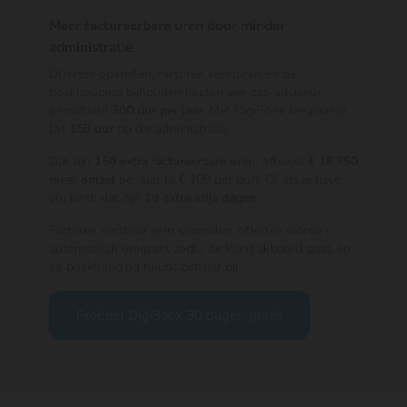
Meer factureerbare uren door minder
administratie
Offertes opstellen, facturen versturen en de
boekhouding bijhouden kosten een zzp-adviseur
gemiddeld
300 uur per jaar
. Met DigiBoox bespaar je
tot
150 uur
op die administratie.
Dat zijn
150 extra factureerbare uren
, oftewel
€ 16.350
meer omzet
per jaar (à € 109 per uur). Of als je liever
vrij bent: dat zijn
19 extra vrije dagen
.
Facturen verstuur je in seconden, offertes worden
automatisch omgezet zodra de klant akkoord gaat, en
de boekhouding houdt zichzelf bij.
Probeer DigiBoox 30 dagen gratis