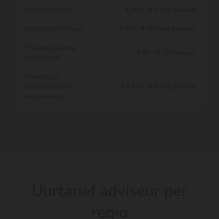
Dagtarief (8 uur)
€ 800 – € 1.000 per dag
Dagdeeltarief (4 uur)
€ 400 – € 500 per dagdeel
Projectbegeleiding
€ 85 – € 120 per uur
(doorlopend)
Workshop of
masterclass (incl.
€ 1.250 – € 3.000 per dag
voorbereiding)
Tarieven zijn altijd exclusief btw. Exacte bedragen hangen af van
omvang, complexiteit en opdrachtgever.
Uurtarief adviseur per
regio