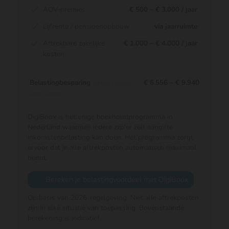
AOV-premies
€ 500 – € 3.000 / jaar
Lijfrente / pensioenopbouw
via jaarruimte
Aftrekbare zakelijke
€ 1.000 – € 4.000 / jaar
kosten
Belastingbesparing
€ 6.556 – € 9.940
afhankelijk van
jouw situatie
DigiBoox is het enige boekhoudprogramma in
Nederland waarmee iedere zzp'er zelf aangifte
inkomstenbelasting kan doen. Het programma zorgt
ervoor dat je alle aftrekposten automatisch maximaal
benut.
Bereken je belastingvoordeel met DigiBoox
Op basis van 2026-regelgeving. Niet alle aftrekposten
zijn in elke situatie van toepassing. Bovenstaande
berekening is indicatief.