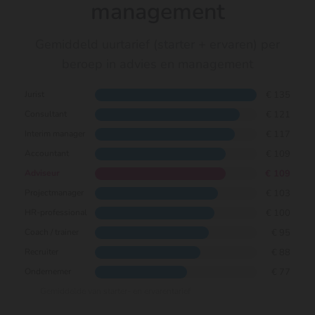
management
Gemiddeld uurtarief (starter + ervaren) per
beroep in advies en management
€ 135
Jurist
€ 121
Consultant
€ 117
Interim manager
€ 109
Accountant
€ 109
Adviseur
€ 103
Projectmanager
€ 100
HR-professional
€ 95
Coach / trainer
€ 88
Recruiter
€ 77
Ondernemer
Gemiddelde van starter- en ervarentarief