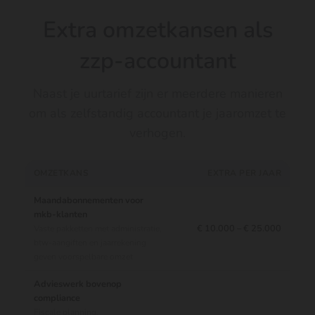
Extra omzetkansen als
zzp-accountant
Naast je uurtarief zijn er meerdere manieren
om als zelfstandig accountant je jaaromzet te
verhogen.
OMZETKANS
EXTRA PER JAAR
Maandabonnementen voor
mkb-klanten
€ 10.000 – € 25.000
Vaste pakketten met administratie,
btw-aangiften en jaarrekening
geven voorspelbare omzet
Advieswerk bovenop
compliance
Fiscale planning,