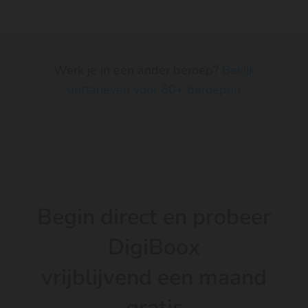
gemiddelde tarief van € 109 komt dat neer op
een jaaromzet van ongeveer € 142.000 – €
164.000.
Werk je in een ander beroep?
Bekijk
uurtarieven voor 60+ beroepen
Begin direct en probeer
DigiBoox
vrijblijvend een maand
gratis