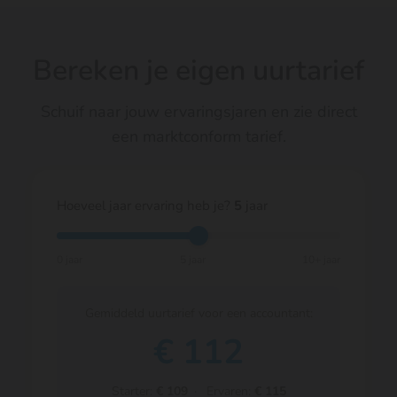
Bereken je eigen uurtarief
Schuif naar jouw ervaringsjaren en zie direct
een marktconform tarief.
Hoeveel jaar ervaring heb je?
5
jaar
0 jaar
5 jaar
10+ jaar
Gemiddeld uurtarief voor een accountant:
€
112
Starter:
€ 109
· Ervaren:
€ 115