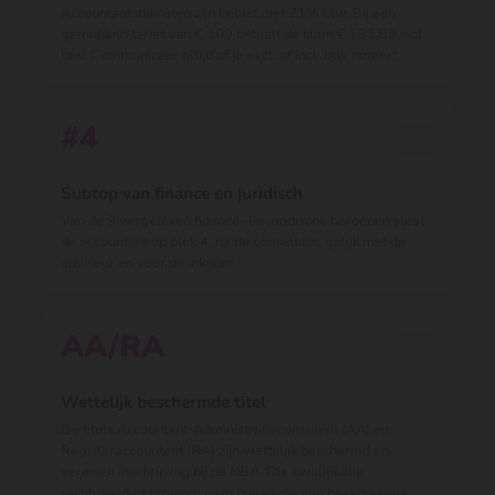
Accountantsdiensten zijn belast met 21% btw. Bij een
gemiddeld tarief van € 109 betaalt de klant € 131,89 incl.
btw. Communiceer altijd of je excl. of incl. btw noteert.
#4
Subtop van finance en juridisch
Van de 9 vergeleken finance- en juridische beroepen staat
de accountant op plek 4, na de consultant, gelijk met de
adviseur en vóór de inkoper.
AA/RA
Wettelijk beschermde titel
De titels Accountant-Administratieconsulent (AA) en
Registeraccountant (RA) zijn wettelijk beschermd en
vereisen inschrijving bij de NBA. Die kwalificatie
rechtvaardigt tarieven ruim boven die van boekhouders.