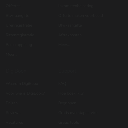
Offertes
Inkomstenbelasting
Btw-aangifte
Offerte maken voorbeeld
Urenregistratie
Btw-aangifte
Rittenregistratie
Aftrekposten
Bankkoppeling
Meer...
Meer...
DigiBoox
Support
Waarom DigiBoox
FAQ
Voor wie is DigiBoox?
Hoe boek ik...?
Prijzen
Begrippen
Reviews
Gratis overstapservice
Vacatures
Gratis tools