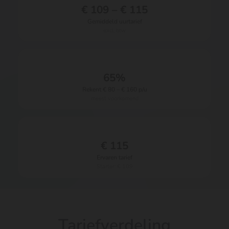
€ 109 – € 115
Gemiddeld uurtarief
excl. btw
65%
Rekent € 80 – € 160 p/u
meest voorkomend
€ 115
Ervaren tarief
Starter: € 109
Tariefverdeling