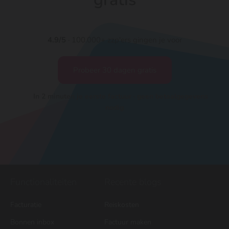
4.9/5
· 100.000+ zzp'ers gingen je voor
Probeer 30 dagen gratis
In 2 minuten je eerste factuur · geen betaalgegevens
nodig
Functionaliteiten
Recente blogs
Facturatie
Reiskosten
Bonnen inbox
Factuur maken