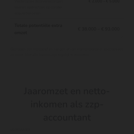
€ 2.000 – € 5.000
Wederzijdse doorverwijzingen
leveren opdrachten op zonder
acquisitiekosten
Totale potentiële extra
€ 38.000 – € 93.000
omzet
Bedragen zijn indicatief en hangen af van klantenbestand, specialisatie
en inzet. Niet alle kansen zijn tegelijk te benutten.
Jaaromzet en netto-
inkomen als zzp-
accountant
UURTARIEF