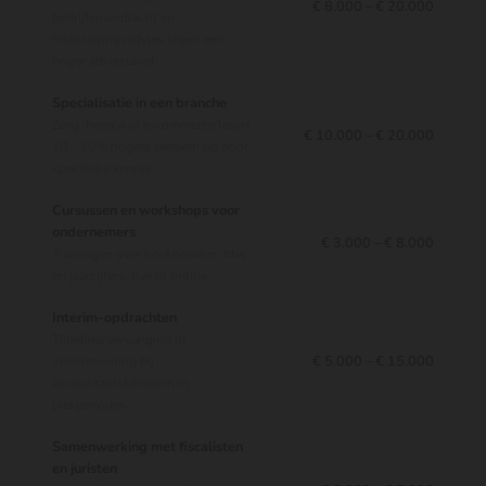
€ 8.000 – € 20.000
bedrijfsoverdracht en
financieringsadvies tegen een
hoger adviestarief
Specialisatie in een branche
Zorg, horeca of e-commerce levert
€ 10.000 – € 20.000
10 – 20% hogere tarieven op door
specifieke kennis
Cursussen en workshops voor
ondernemers
€ 3.000 – € 8.000
Trainingen over boekhouden, btw
en jaarcijfers, live of online
Interim-opdrachten
Tijdelijke vervanging of
€ 5.000 – € 15.000
ondersteuning bij
accountantskantoren in
piekperiodes
Samenwerking met fiscalisten
en juristen