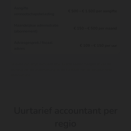
Aangifte
€ 500 – € 1.500 per aangifte
vennootschapsbelasting
Maandelijkse administratie
€ 150 – € 500 per maand
(abonnement)
Adviesgesprek / fiscaal
€ 109 – € 150 per uur
advies
Tarieven zijn altijd exclusief btw. Exacte kosten hangen af van de
omvang van de onderneming en de kwaliteit van de aangeleverde
administratie.
Uurtarief accountant per
regio