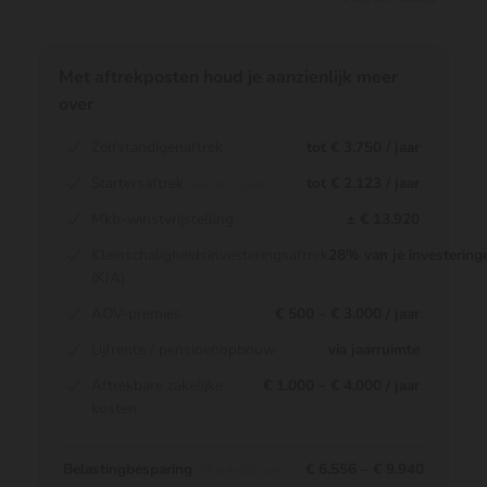
Met aftrekposten houd je aanzienlijk meer
over
Zelfstandigenaftrek
tot € 3.750 / jaar
Startersaftrek
tot € 2.123 / jaar
(eerste 3 jaar)
Mkb-winstvrijstelling
± € 13.920
Kleinschaligheidsinvesteringsaftrek
28% van je investering
(KIA)
AOV-premies
€ 500 – € 3.000 / jaar
Lijfrente / pensioenopbouw
via jaarruimte
Aftrekbare zakelijke
€ 1.000 – € 4.000 / jaar
kosten
Belastingbesparing
€ 6.556 – € 9.940
afhankelijk van