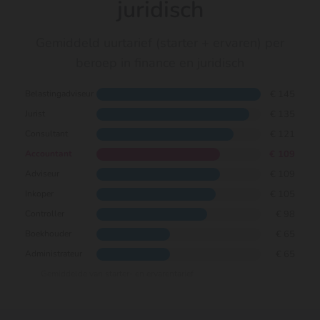
juridisch
Gemiddeld uurtarief (starter + ervaren) per
beroep in finance en juridisch
€ 145
Belastingadviseur
€ 135
Jurist
€ 121
Consultant
€ 109
Accountant
€ 109
Adviseur
€ 105
Inkoper
€ 98
Controller
€ 65
Boekhouder
€ 65
Administrateur
Gemiddelde van starter- en ervarentarief