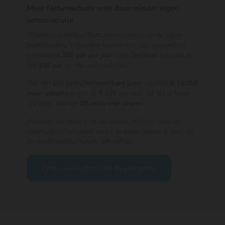
Meer factureerbare uren door minder eigen
administratie
Offertes opstellen, facturen versturen en de eigen
boekhouding bijhouden kosten een zzp-accountant
gemiddeld
300 uur per jaar
. Met DigiBoox bespaar je
tot
150 uur
op die administratie.
Dat zijn
150 extra factureerbare uren
, oftewel
€ 16.350
meer omzet
per jaar (à € 109 per uur). Of als je liever
vrij bent: dat zijn
19 extra vrije dagen
.
Facturen verstuur je in seconden, offertes worden
automatisch omgezet zodra de klant akkoord gaat, en
de boekhouding houdt zichzelf bij.
Probeer DigiBoox 30 dagen gratis