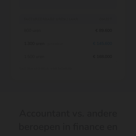
FACTUREERBARE UREN / JAAR
OMZET
800 uren
€ 89.600
1.300 uren
€ 145.600
gemiddeld
1.500 uren
€ 168.000
Excl. btw en kosten, vóór belasting
Accountant vs. andere
beroepen in finance en