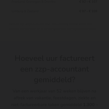
Friesland, Groningen & Drenthe
€ 92 – € 107
Limburg & Zeeland
€ 97 – € 109
Tarieven zijn altijd exclusief btw. Wie volledig remote werkt, kan
landelijk concurreren en is minder gebonden aan regionale tarieven.
Hoeveel uur factureert
een zzp-accountant
gemiddeld?
Van een werkjaar van 52 weken blijven na
aftrek van vakantie, feestdagen, ziekte en
niet-factureerbare taken gemiddeld
1.300 –