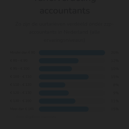
accountants
Zo zijn de uurtarieven verdeeld onder zzp-
accountants in Nederland (alle
ervaringsniveaus)
20%
Minder dan € 80
12%
€ 80 – € 90
10%
€ 90 – € 100
15%
€ 100 – € 110
8%
€ 110 – € 120
9%
€ 120 – € 130
11%
€ 130 – € 160
15%
Meer dan € 160
Bron: DigiBoox marktdata