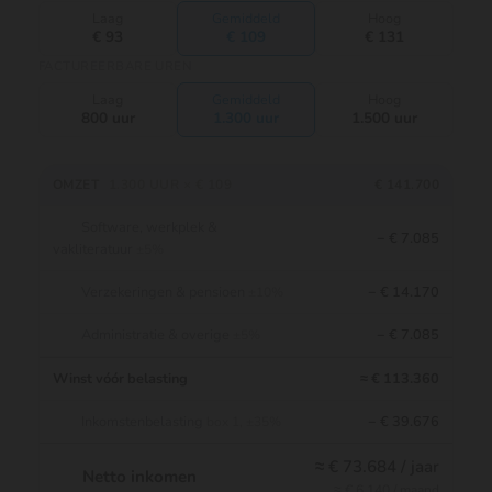
Laag
Gemiddeld
Hoog
€ 93
€ 109
€ 131
FACTUREERBARE UREN
Laag
Gemiddeld
Hoog
800 uur
1.300 uur
1.500 uur
OMZET
1.300 UUR × € 109
€ 141.700
Software, werkplek &
− € 7.085
vakliteratuur
±5%
Verzekeringen & pensioen
− € 14.170
±10%
Administratie & overige
− € 7.085
±5%
Winst vóór belasting
≈ € 113.360
Inkomstenbelasting
− € 39.676
box 1, ±35%
≈ € 73.684 / jaar
Netto inkomen
≈ € 6.140 / maand