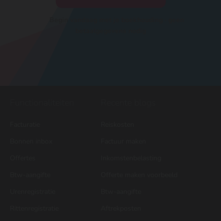
Begin vandaag met je boekhouding · geen
betaalgegevens nodig
Functionaliteiten
Recente blogs
Facturatie
Reiskosten
Bonnen inbox
Factuur maken
Offertes
Inkomstenbelasting
Btw-aangifte
Offerte maken voorbeeld
Urenregistratie
Btw-aangifte
Rittenregistratie
Aftrekposten