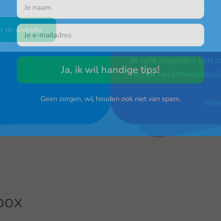
Je hebt ervaring met A
ng
over slimme toepassi
r de website
Ownership
r
Je runt projecten van i
Ja, ik wil handige tips!
neemt verantwoordelij
Geen zorgen, wij houden ook niet van spam.
Me
oox