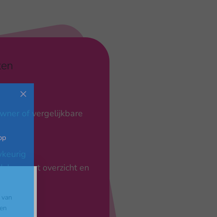
ten
wner of vergelijkbare
op
wkeurig
, bewaart overzicht en
 van
gen