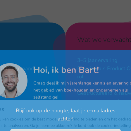
Wat we verwach
3–5 jaar ervaring
Hoi, ik ben Bart!
.500 per maand
Ervaring als Product O
rol
Graag deel ik mijn jarenlange kennis en ervaring 
het gebied van boekhouden en ondernemen als
Gestructureerd & nau
zelfstandige!
Je werkt georganiseerd
es
hebt oog voor detail
Blijf ook op de hoogte, laat je e-mailadres
f een Veloretti e-bike
achter!
iken cookies om de best mogelijke ervaring te bieden en om het gedrag
AI mindset
rs te analyseren. Ga je hiermee akkoord? Je kunt ook de cookie-instellin