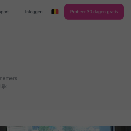
pport
Inloggen
Probeer 30 dagen gratis
rnemers
ijk