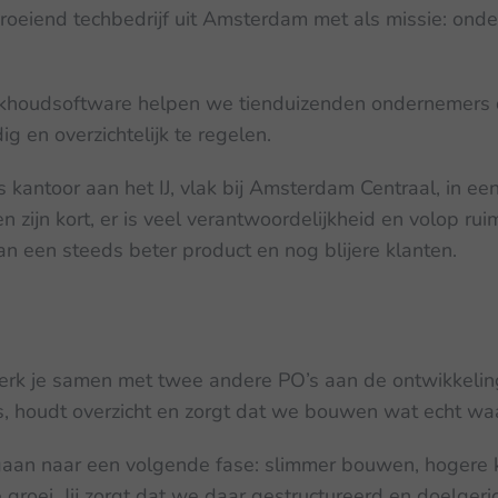
groeiend techbedrijf uit Amsterdam met als missie: on
khoudsoftware helpen we tienduizenden ondernemers d
g en overzichtelijk te regelen.
kantoor aan het IJ, vlak bij Amsterdam Centraal, in ee
n zijn kort, er is veel verantwoordelijkheid en volop ruimt
een steeds beter product en nog blijere klanten.
rk je samen met twee andere PO’s aan de ontwikkeling
, houdt overzicht en zorgt dat we bouwen wat echt wa
aan naar een volgende fase: slimmer bouwen, hogere kw
e groei. Jij zorgt dat we daar gestructureerd en doelger