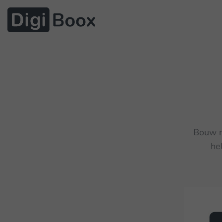
Bouw m
he