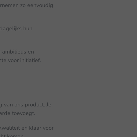
dernemen zo eenvoudig
agelijks hun
n ambitieus en
e voor initiatief.
 van ons product. Je
arde toevoegt.
aliteit en klaar voor
icht komen.