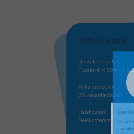
Wat we bieden
Uitstekend salaris
Tussen € 4.500 – € 5
Vakantiedagen
25 vakantiedagen
Cooki
Reiskosten
Reiskostenvergoeding o
We gebru
gebruike