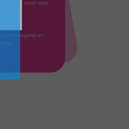
I of denkt actief mee
ngen
dee tot livegang en
kheid
er