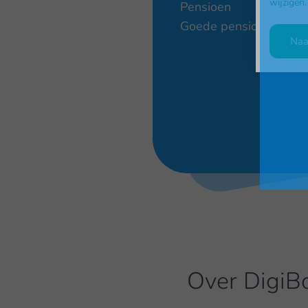
wijzigen
.
Pensioen
Goede pensioenregeli
Naa
Mee
Over DigiB