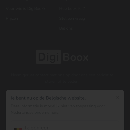
Voor wie is DigiBoox?
Hoe boek ik...?
Prijzen
Stel een vraag
Bel ons
Neem gerust contact met ons op door ons een bericht te
sturen of te bellen.
×
Je bent nu op de Belgische website.
Contact
Deze informatie is mogelijk niet van toepassing voor
Nederlandse ondernemers.
03 300 00 88
Ik ben een