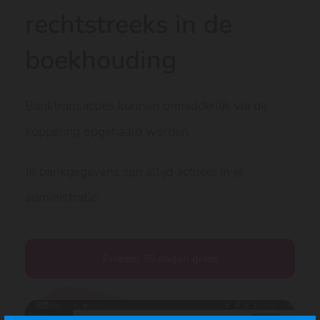
rechtstreeks in de
boekhouding
Banktransacties kunnen onmiddellijk via de
koppeling opgehaald worden.
Je bankgegevens zijn altijd actueel in je
administratie.
Probeer 30 dagen gratis