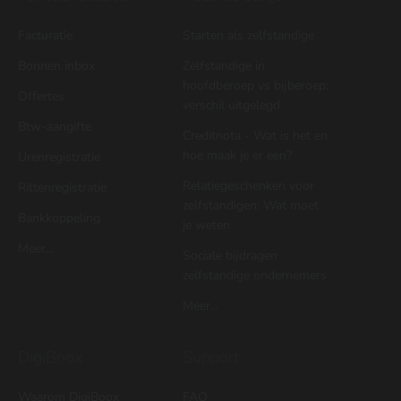
Facturatie
Starten als zelfstandige
Bonnen inbox
Zelfstandige in
hoofdberoep vs bijberoep:
Offertes
verschil uitgelegd
Btw-aangifte
Creditnota - Wat is het en
hoe maak je er een?
Urenregistratie
Relatiegeschenken voor
Rittenregistratie
zelfstandigen: Wat moet
Bankkoppeling
je weten
Meer...
Sociale bijdragen
zelfstandige ondernemers
Meer...
DigiBoox
Support
Waarom DigiBoox
FAQ