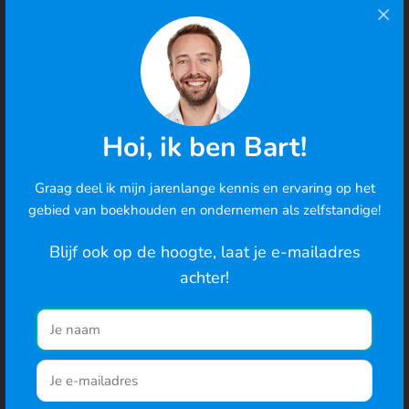
Hoi, ik ben Bart!
Graag deel ik mijn jarenlange kennis en ervaring op het
Cookies
gebied van boekhouden en ondernemen als zelfstandige!
We gebruiken cookies om de best mogelijke ervaring te
bieden en om het gedrag van gebruikers te analyseren. Ga
Blijf ook op de hoogte, laat je e-mailadres
je hiermee akkoord? Je kunt ook de cookie-instellingen
achter!
wijzigen
.
Naar de website
Verwerking transacties