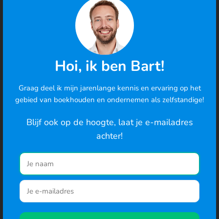
Fulltime
Amsterdam (hybride)
DevOps Java Engineer
Hoi, ik ben Bart!
Fulltime
Amsterdam (hybride)
Graag deel ik mijn jarenlange kennis en ervaring op het
Cookies
gebied van boekhouden en ondernemen als zelfstandige!
We gebruiken cookies om de best mogelijke ervaring te
bieden en om het gedrag van gebruikers te analyseren. Ga
Blijf ook op de hoogte, laat je e-mailadres
je hiermee akkoord? Je kunt ook de cookie-instellingen
achter!
wijzigen
.
Support vacatures
Naar de website
Customer Support Medewerker
Fulltime
Amsterdam