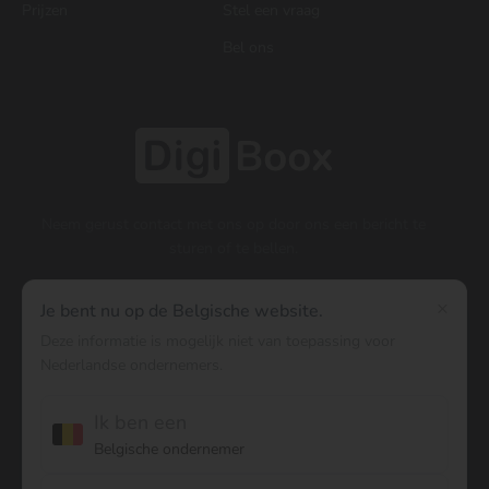
Prijzen
Stel een vraag
Bel ons
Neem gerust contact met ons op door ons een bericht te
sturen of te bellen.
×
Je bent nu op de Belgische website.
Contact
Deze informatie is mogelijk niet van toepassing voor
Nederlandse ondernemers.
03 300 00 88
Ik ben een
Brusselstraat 51
Belgische ondernemer
2018 Antwerpen