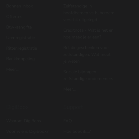
Bonnen inbox
Zelfstandige in
hoofdberoep vs bijberoep:
Offertes
verschil uitgelegd
Btw-aangifte
Creditnota - Wat is het en
hoe maak je er een?
Urenregistratie
Relatiegeschenken voor
Rittenregistratie
zelfstandigen: Wat moet
Bankkoppeling
je weten
Meer...
Sociale bijdragen
zelfstandige ondernemers
Meer...
DigiBoox
Support
Waarom DigiBoox
FAQ
Voor wie is DigiBoox?
Hoe boek ik...?