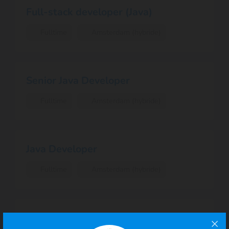
Full-stack developer (Java)
Fulltime
Amsterdam (hybride)
Senior Java Developer
Fulltime
Amsterdam (hybride)
Java Developer
Fulltime
Amsterdam (hybride)
Product Owner